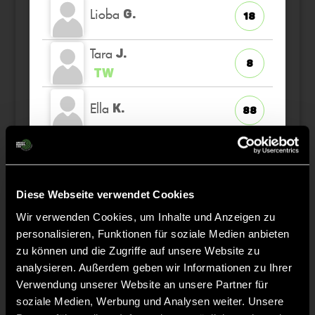
Lioba
G.
18
Tara
J.
8
TW
Ella
K.
88
Mina
F.
16
Diese Webseite verwendet Cookies
Luisa
S.
46
Wir verwenden Cookies, um Inhalte und Anzeigen zu
personalisieren, Funktionen für soziale Medien anbieten
zu können und die Zugriffe auf unsere Website zu
analysieren. Außerdem geben wir Informationen zu Ihrer
Verwendung unserer Website an unsere Partner für
Staff
soziale Medien, Werbung und Analysen weiter. Unsere