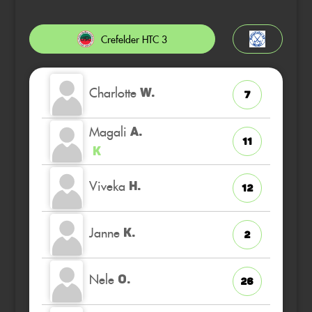
Crefelder HTC 3
Charlotte
W.
7
Magali
A.
11
K
Viveka
H.
12
Janne
K.
2
Nele
O.
26