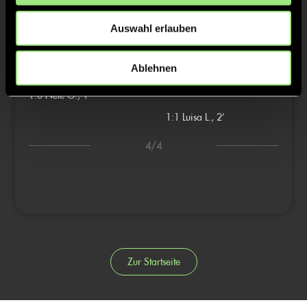
1:4
Marlene S., 7’
Auswahl erlauben
2/4
Ablehnen
3/4
1:0
Nele O., 1’
1:1
Luisa L., 2’
4/4
Zur Startseite