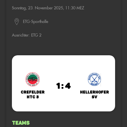
Sonntag, 23. November 2025, 11:30 MEZ
ETG-Sporthalle
Ausrichter:
ETG 2
1 : 4
Crefelder
Hellerhofer
HTC 3
SV
Teams