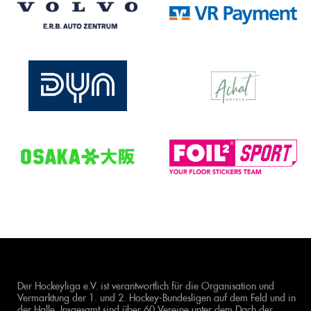
Der Hockeyliga e.V. ist verantwortlich für die Organisation und
Vermarktung der 1. und 2. Hockey-Bundesligen auf dem Feld und in
der Halle. Insgesamt sind über 60 Vereine unter dem Dach der