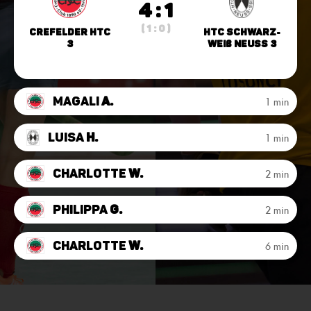
4 : 1
( 1 : 0 )
Crefelder HTC
HTC Schwarz-
3
Weiß Neuss 3
Magali
A.
1 min
Luisa
H.
1 min
Charlotte
W.
2 min
Philippa
G.
2 min
Charlotte
W.
6 min