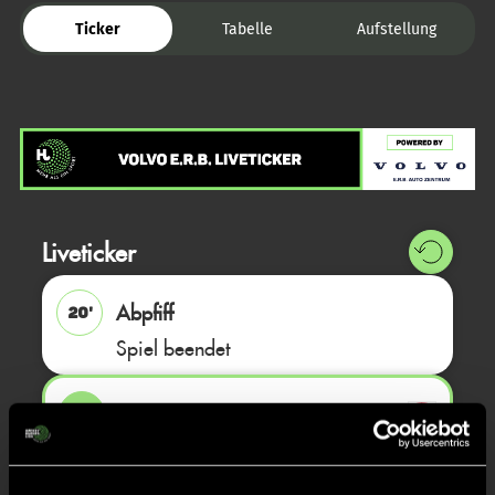
Ticker
Tabelle
Aufstellung
Liveticker
Abpfiff
20'
Spiel beendet
TOR 4:1, FELDTOR
6'