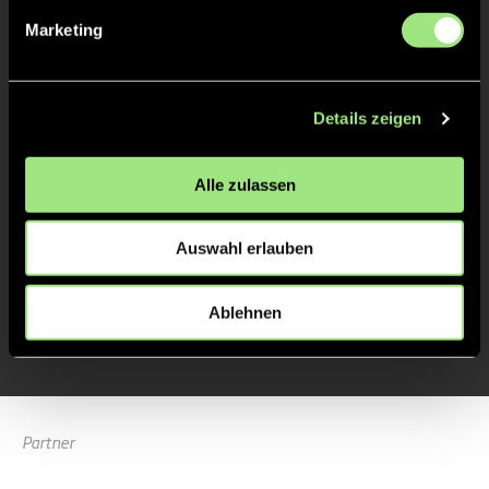
TOR 1:1, FELDTOR
1'
Marketing
Luisa
H.
9
Details zeigen
Alle zulassen
TOR 1:0, FELDTOR
1'
Auswahl erlauben
Magali
A.
11
Ablehnen
Partner