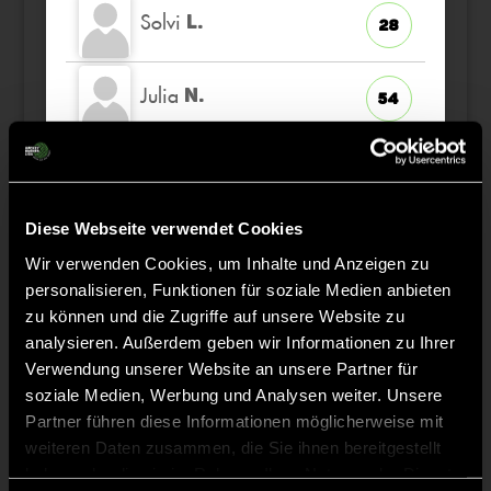
Solvi
L.
28
Julia
N.
54
Lena
W.
14
Diese Webseite verwendet Cookies
Maya
S.
11
Wir verwenden Cookies, um Inhalte und Anzeigen zu
personalisieren, Funktionen für soziale Medien anbieten
Kim
S.
zu können und die Zugriffe auf unsere Website zu
31
TW
analysieren. Außerdem geben wir Informationen zu Ihrer
Verwendung unserer Website an unsere Partner für
soziale Medien, Werbung und Analysen weiter. Unsere
Partner führen diese Informationen möglicherweise mit
Staff
weiteren Daten zusammen, die Sie ihnen bereitgestellt
haben oder die sie im Rahmen Ihrer Nutzung der Dienste