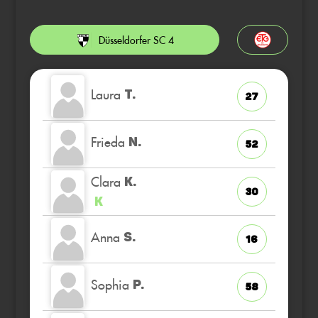
Düsseldorfer SC 4
Laura
T.
27
Frieda
N.
52
Clara
K.
30
K
Anna
S.
16
Sophia
P.
58