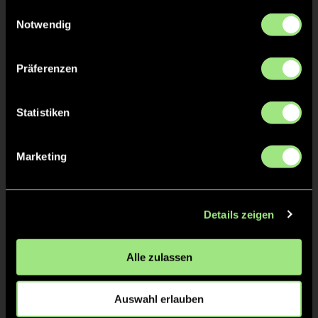
gesammelt haben.
Einwilligungsauswahl
Katharina
HÖNNEKES
Notwendig
Präferenzen
TW = Torwart & ETW = Ersatztorwart, K = Kapitän
Statistiken
Tore & Karten
Marketing
1/4
1:0
Anna S., 1’
Details zeigen
2:0
Laura T., 1’
Alle zulassen
2/4
3:0
Laura T., 11’
Auswahl erlauben
4:0
Julia N., 11’