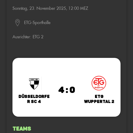
Sonntag, 23. November 2025, 12:00 MEZ
ETG-Sporthalle
Ausrichter:
ETG 2
4 : 0
Düsseldorfe
ETG
r SC 4
Wuppertal 2
Teams