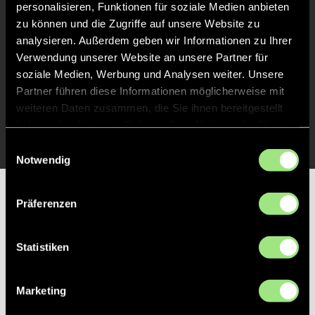
personalisieren, Funktionen für soziale Medien anbieten
Liveticker
zu können und die Zugriffe auf unsere Website zu
analysieren. Außerdem geben wir Informationen zu Ihrer
Abpfiff
20'
Verwendung unserer Website an unsere Partner für
Spiel beendet
soziale Medien, Werbung und Analysen weiter. Unsere
Partner führen diese Informationen möglicherweise mit
weiteren Daten zusammen, die Sie ihnen bereitgestellt
TOR 1:0, FELDTOR
11'
haben oder die sie im Rahmen Ihrer Nutzung der Dienste
gesammelt haben.
Einwilligungsauswahl
Notwendig
Partner
Präferenzen
Statistiken
Marketing