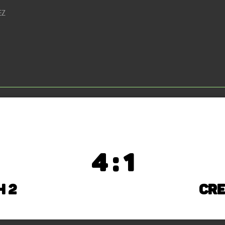
EZ
4 : 1
h 2
Cre