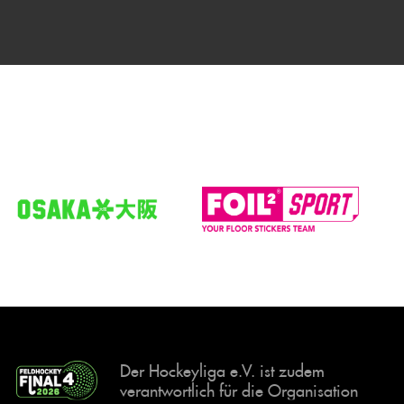
Der Hockeyliga e.V. ist zudem
verantwortlich für die Organisation