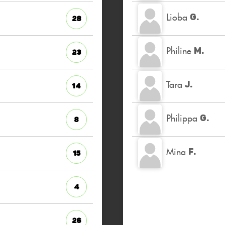
Lioba
G.
28
Philine
M.
23
Tara
J.
14
Philippa
G.
8
Mina
F.
15
4
26