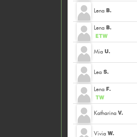
Lena
B.
Lena
B.
ETW
Mia
U.
Lea
S.
Lena
F.
TW
Katharina
V.
Vivia
W.