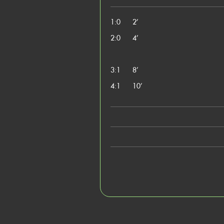
1:0
2’
2:0
4’
3:1
8’
4:1
10’