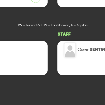
TW = Torwart & ETW = Ersatztorwart, K = Kapitän
Staff
Oscar
DENTG