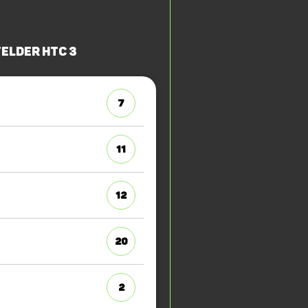
elder HTC 3
7
11
12
20
2