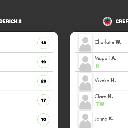
derich 2
Cref
Charlotte
W.
13
Magali
A.
19
K
Viveka
H.
29
Clara
K.
17
TW
Janne
K.
10