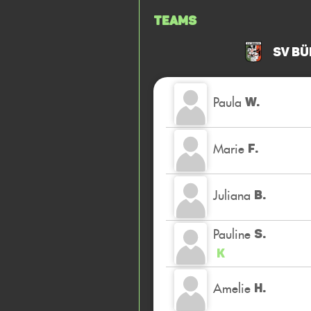
Teams
SV Bü
Paula
W.
Marie
F.
Juliana
B.
Pauline
S.
K
Amelie
H.