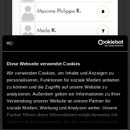
Maxima Philippa
E.
6
Maila
K.
7
Mathilda
H.
8
Diese Webseite verwendet Cookies
Thea
C.
11
Wir verwenden Cookies, um Inhalte und Anzeigen zu
personalisieren, Funktionen für soziale Medien anbieten
zu können und die Zugriffe auf unsere Website zu
Mila
K.
9
analysieren. Außerdem geben wir Informationen zu Ihrer
Verwendung unserer Website an unsere Partner für
soziale Medien, Werbung und Analysen weiter. Unsere
Partner führen diese Informationen möglicherweise mit
weiteren Daten zusammen, die Sie ihnen bereitgestellt
Staff
haben oder die sie im Rahmen Ihrer Nutzung der Dienste