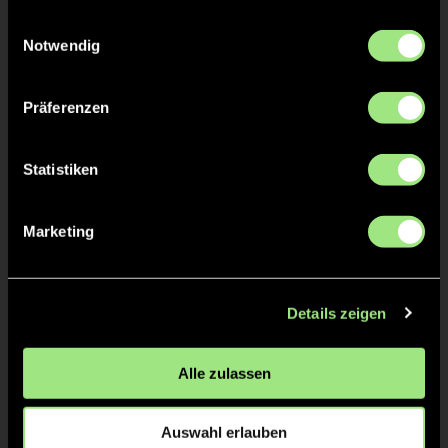
gesammelt haben.
Einwilligungsauswahl
Melvin
SPILL
Notwendig
Geertje
Präferenzen
BOLLHORST
Statistiken
TW = Torwart & ETW = Ersatztorwart, K = Kapitän
Marketing
Tore & Karten
Details zeigen
1/4
0:1
Klara S., 2’
Alle zulassen
0:2
Klara S., 10’
Auswahl erlauben
2/4