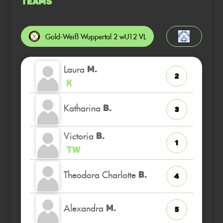
Teams
Gold-Weiß Wuppertal 2 wU12 VL
Laura
M.
2
K
Katharina
B.
3
Victoria
B.
1
TW
Theodora Charlotte
B.
4
Alexandra
M.
5