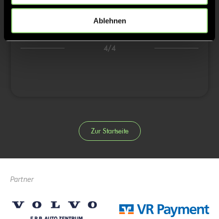
0:3
Klara S., 17’
Ablehnen
3/4
4/4
Zur Startseite
Partner