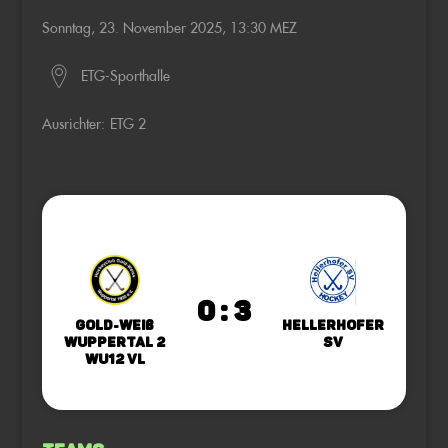
Sonntag, 23. November 2025, 13:30 MEZ
ETG-Sporthalle
Ausrichter:
ETG 2
0 : 3
Gold-Weiß
Hellerhofer
Wuppertal 2
SV
wU12 VL