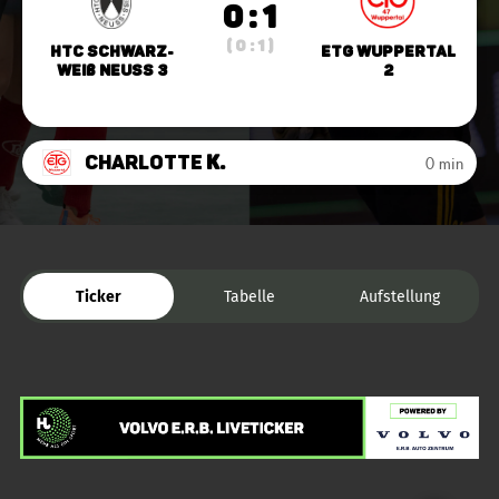
0 : 1
( 0 : 1 )
HTC Schwarz-
ETG Wuppertal
Weiß Neuss 3
2
Charlotte
K.
0 min
Ticker
Tabelle
Aufstellung