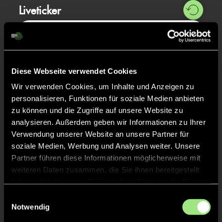
Liveticker
Abpfiff
20'
Spiel beendet
Diese Webseite verwendet Cookies
ABPFIFF 2. Halbzeit
10'
Wir verwenden Cookies, um Inhalte und Anzeigen zu
personalisieren, Funktionen für soziale Medien anbieten
zu können und die Zugriffe auf unsere Website zu
ANPFIFF 2. Halbzeit
10'
analysieren. Außerdem geben wir Informationen zu Ihrer
Verwendung unserer Website an unsere Partner für
soziale Medien, Werbung und Analysen weiter. Unsere
ABPFIFF 1. Halbzeit
1'
Partner führen diese Informationen möglicherweise mit
weiteren Daten zusammen, die Sie ihnen bereitgestellt
haben oder die sie im Rahmen Ihrer Nutzung der Dienste
ANPFIFF 1. Halbzeit
1'
gesammelt haben.
Einwilligungsauswahl
Notwendig
TOR 0:1, FELDTOR
1'