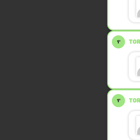
TOR
1'
TOR
1'