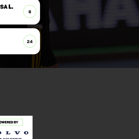
esa
L.
8
24