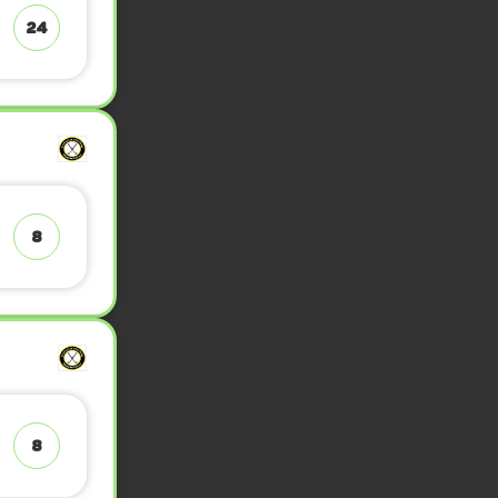
24
8
8