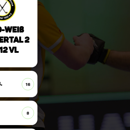
-Weiß
rtal 2
2 VL
.
16
8