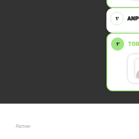
ANPF
1'
TOR
1'
Partner