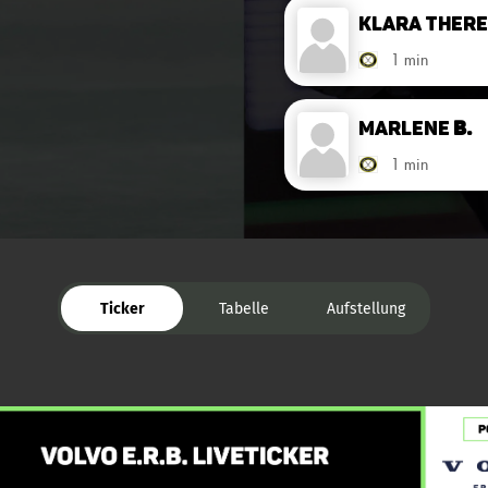
Klara Ther
1 min
Marlene
B.
1 min
Ticker
Tabelle
Aufstellung