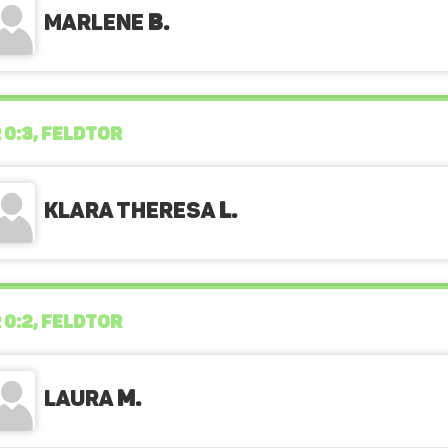
Marlene
B.
 0:3, FELDTOR
Klara Theresa
L.
 0:2, FELDTOR
Laura
M.