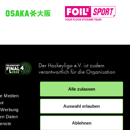
Der Hockeyliga e.V. ist zudem
verantwortlich für die Organisation
und Durchführung der Final4
Events, der deutschen Hockey-
Alle zulassen
Meisterschaften.
le Medien
ir
Auswahl erlauben
, Werbung
ren Daten
IMPRESSUM
DATENSCHUTZERKLÄRUNG
Ablehnen
ienste