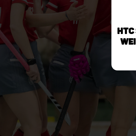
HTC
Wei