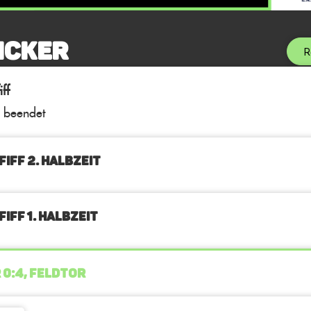
icker
R
ff
l beendet
FIFF 2. Halbzeit
IFF 1. Halbzeit
 0:4, FELDTOR