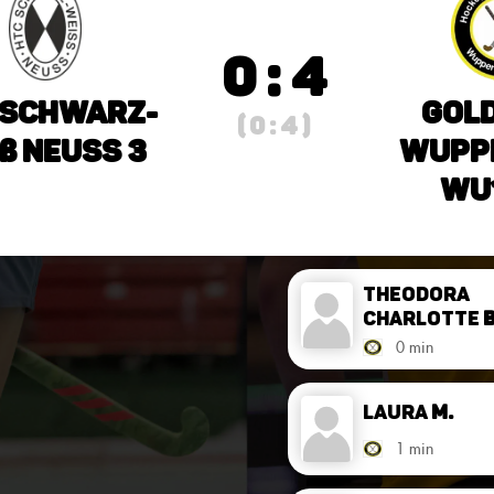
0 : 4
 Schwarz-
Gold
( 0 : 4 )
ß Neuss 3
Wuppe
wU1
Theodora
Charlotte
B
0 min
Laura
M.
1 min