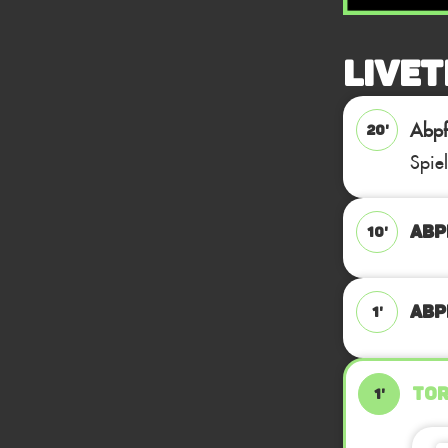
Livet
Abpfi
20'
Spie
ABP
10'
ABPF
1'
TOR
1'