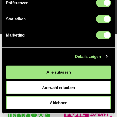
Morten
Lasse
Präferenzen
Trainer*in
Berendts
Kille
Feldspieler*in
Tor
Statistiken
Marketing
Partner
Details zeigen
Alle zulassen
Auswahl erlauben
Ablehnen