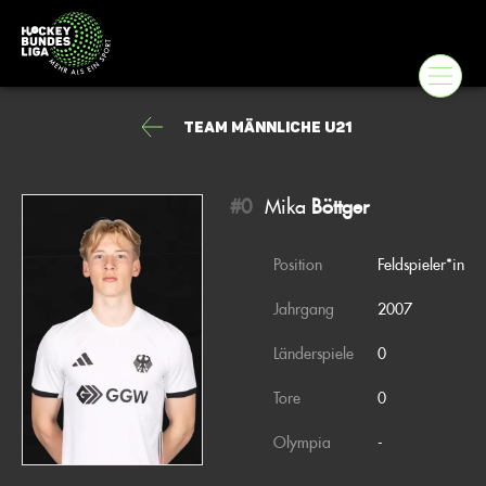
Team Männliche U21
#0
Mika
Böttger
Position
Feldspieler*in
Jahrgang
2007
Länderspiele
0
Tore
0
Olympia
-