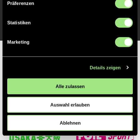
Präferenzen
Robin
André
Eric
Arkell
Henning
Langne
Athletiktrainer*in
Chef-
Teamma
Statistiken
Trainer*in
Marketing
Partner
Details zeigen
Alle zulassen
Auswahl erlauben
Ablehnen