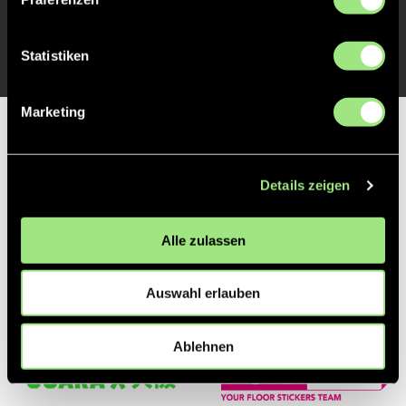
3
4
Nick
Ro
David
Dane
Lett
Feldspi
Brydon
Feldspieler*in
Feldspieler*in
Statistiken
Marketing
Partner
Details zeigen
Alle zulassen
Auswahl erlauben
Ablehnen