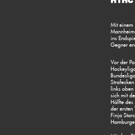
HTHC
Mit einem 
Mannheimer
ins Endspi
Gegner end
Vor der P
Hockeyliga
Bundesliga
Strafecken
links oben
sich mit d
Hälfte des
der ersten
Finja Star
Hamburger