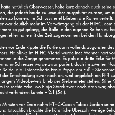
atte natürlich Oberwasser, holte kurz danach auch seine e
en, die jedoch beide zu unsauber ausgeführt wurden, um ei
len zu können. Im Schlussviertel blieben die Rollen verteilt.
r war deutlich mehr im Vorwärtsgang als der HTHC, dem 
t mehr so gut gelang, die Bälle in den eigenen Reihen zu ha
igenfehler hatte mit der Zeit zugenommen bei den Hamburg
ten vor Ende kippte die Partie dann vollends zugunsten des
ers. Halblinks im HTHC-Viertel wurde Ines Wanner hart vo
rinnen in die Zange genommen. Es gab die dritte Ecke für
rmann-Schlenzer wurde zwar pariert, doch im zweiten Na
in Seidel die Liniensteherin Fenja Poppe am Fuß – Siebenmet
 die Entscheidung zwar noch an, weil angeblich ein Pfiff z
langem Videobeweis blieb der Siebenmeter stehen. Stine 
e ins rechte Ecke, wo Finja Starck zwar noch dran war, ab
nicht verhindern konnte – 2:1 (54.).
i Minuten vor Ende nahm HTHC-Coach Tobias Jordan seine 
und tatsächlich brachte die künstliche Überzahl wenige Sek