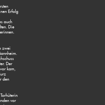
rsten
nen Erfolg
es auch
lten. Die
erinnen.
n zwei
 Mannheim.
chschuss
er. Der
uvor kam,
Kurz
er den
Torhüterin
unden vor