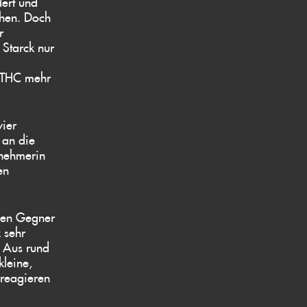
ert und
ehen. Doch
r
 Starck nur
 HTHC mehr
vier
 an die
bnehmerin
en
 den Gegner
z sehr
. Aus rund
kleine,
 reagieren