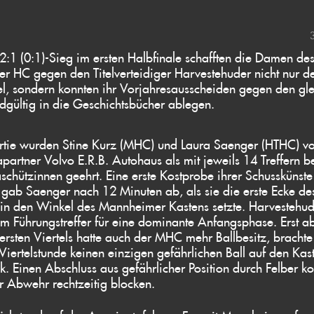
2:1 (0:1)-Sieg im ersten Halbfinale schafften die Damen de
 HC gegen den Titelverteidiger Harvestehuder nicht nur d
el, sondern konnten ihr Vorjahresausscheiden gegen den gl
gültig in die Geschichtsbücher ablegen.
artie wurden Stine Kurz (MHC) und Laura Saenger (HTHC) v
partner Volvo E.R.B. Autohaus als mit jeweils 14 Treffern b
schützinnen geehrt. Eine erste Kostprobe ihrer Schusskünste
 gab Saenger nach 12 Minuten ab, als sie die erste Ecke de
 in den Winkel des Mannheimer Kastens setzte. Harvestehu
em Führungstreffer für eine dominante Anfangsphase. Erst a
 ersten Viertels hatte auch der MHC mehr Ballbesitz, brachte
 Viertelstunde keinen einzigen gefährlichen Ball auf den Kas
ck. Einen Abschluss aus gefährlicher Position durch Felber k
 Abwehr rechtzeitig blocken.