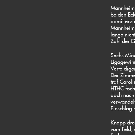
Mannheim h
beiden Eck
damit erzie
Mannheime
lange nich
Zahl der E
Sechs Minu
Ligagewinn
Verteidige
Der Zimme
traf Carol
HTHC focht
doch nach 
verwandelt
Einschlag 
Knapp dre
vom Feld, 