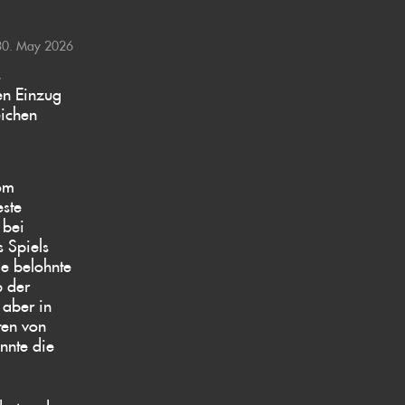
30. May 2026
s
en Einzug
eichen
om
este
 bei
s Spiels
de belohnte
b der
 aber in
ten von
onnte die