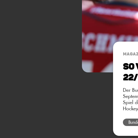
MAGAZ
So 
22
Der Bu
Septem
Spiel 
Hockey
Bund