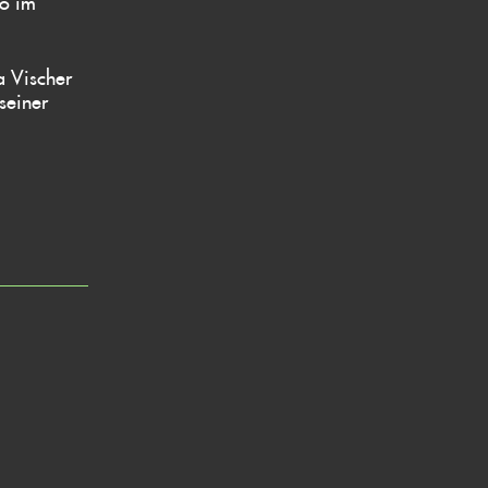
lo im
a Vischer
seiner