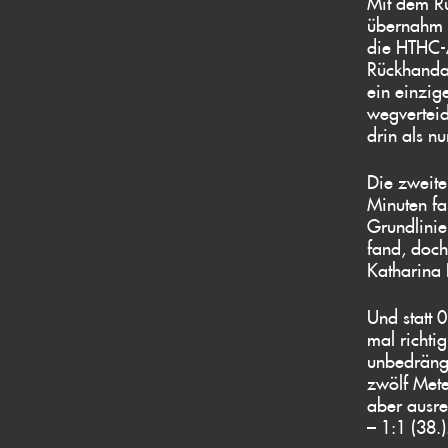
Mit dem Rü
übernahm d
die HTHC-A
Rückhandab
ein einzig
wegverteid
drin als n
Die zweite
Minuten fa
Grundlinie
fand, doc
Katharina 
Und statt 
mal richti
unbedrängt
zwölf Mete
aber ausre
– 1:1 (38.)