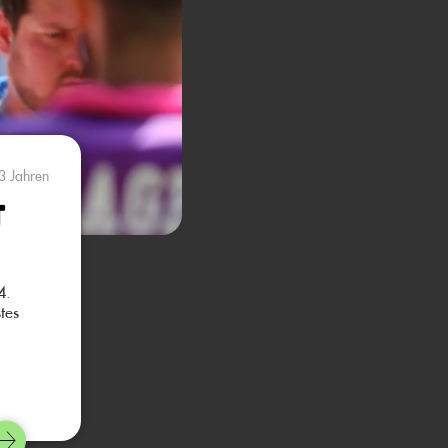
3 Jahren
t
4.
tes