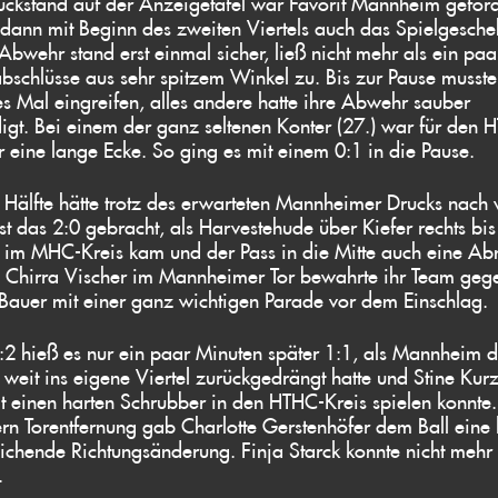
ckstand auf der Anzeigetafel war Favorit Mannheim geford
ann mit Beginn des zweiten Viertels auch das Spielgesch
bwehr stand erst einmal sicher, ließ nicht mehr als ein paa
schlüsse aus sehr spitzem Winkel zu. Bis zur Pause musste
es Mal eingreifen, alles andere hatte ihre Abwehr sauber
igt. Bei einem der ganz seltenen Konter (27.) war für den
ur eine lange Ecke. So ging es mit einem 0:1 in die Pause.
 Hälfte hätte trotz des erwarteten Mannheimer Drucks nach 
st das 2:0 gebracht, als Harvestehude über Kiefer rechts bis
 im MHC-Kreis kam und der Pass in die Mitte auch eine A
h Chirra Vischer im Mannheimer Tor bewahrte ihr Team geg
Bauer mit einer ganz wichtigen Parade vor dem Einschlag.
0:2 hieß es nur ein paar Minuten später 1:1, als Mannheim
g weit ins eigene Viertel zurückgedrängt hatte und Stine Kur
 einen harten Schrubber in den HTHC-Kreis spielen konnte
rn Torentfernung gab Charlotte Gerstenhöfer dem Ball eine 
ichende Richtungsänderung. Finja Starck konnte nicht mehr
.