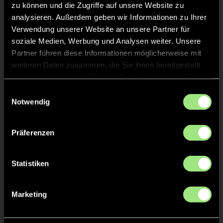
keine Probleme damit. Dann war die Zeit abgelaufen.
zu können und die Zugriffe auf unsere Website zu
Auch wenn Düsseldorf am Ende tatsächlich noch ein
analysieren. Außerdem geben wir Informationen zu Ihrer
bisschen unter Druck geriet, so reichte es
Verwendung unserer Website an unsere Partner für
verdientermaßen erneut ins DM-Endspiel.
soziale Medien, Werbung und Analysen weiter. Unsere
Partner führen diese Informationen möglicherweise mit
weiteren Daten zusammen, die Sie ihnen bereitgestellt
haben oder die sie im Rahmen Ihrer Nutzung der Dienste
Foto: Worldsportpics
gesammelt haben.
Einwilligungsauswahl
Notwendig
Diesen Artikel teilen
Präferenzen
Statistiken
Marketing
Mehr zum Thema