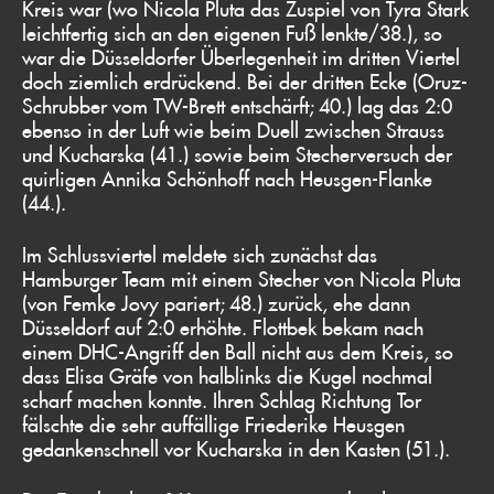
Kreis war (wo Nicola Pluta das Zuspiel von Tyra Stark
leichtfertig sich an den eigenen Fuß lenkte/38.), so
war die Düsseldorfer Überlegenheit im dritten Viertel
doch ziemlich erdrückend. Bei der dritten Ecke (Oruz-
Schrubber vom TW-Brett entschärft; 40.) lag das 2:0
ebenso in der Luft wie beim Duell zwischen Strauss
und Kucharska (41.) sowie beim Stecherversuch der
quirligen Annika Schönhoff nach Heusgen-Flanke
(44.).
Im Schlussviertel meldete sich zunächst das
Hamburger Team mit einem Stecher von Nicola Pluta
(von Femke Jovy pariert; 48.) zurück, ehe dann
Düsseldorf auf 2:0 erhöhte. Flottbek bekam nach
einem DHC-Angriff den Ball nicht aus dem Kreis, so
dass Elisa Gräfe von halblinks die Kugel nochmal
scharf machen konnte. Ihren Schlag Richtung Tor
fälschte die sehr auffällige Friederike Heusgen
gedankenschnell vor Kucharska in den Kasten (51.).