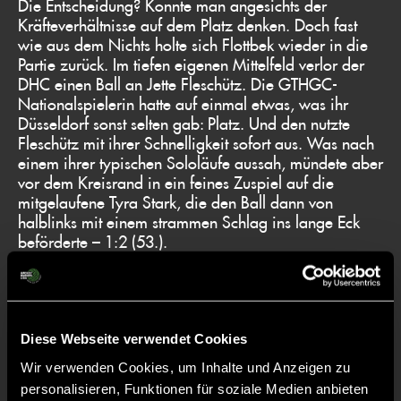
Die Entscheidung? Konnte man angesichts der
Kräfteverhältnisse auf dem Platz denken. Doch fast
wie aus dem Nichts holte sich Flottbek wieder in die
Partie zurück. Im tiefen eigenen Mittelfeld verlor der
DHC einen Ball an Jette Fleschütz. Die GTHGC-
Nationalspielerin hatte auf einmal etwas, was ihr
Düsseldorf sonst selten gab: Platz. Und den nutzte
Fleschütz mit ihrer Schnelligkeit sofort aus. Was nach
einem ihrer typischen Sololäufe aussah, mündete aber
vor dem Kreisrand in ein feines Zuspiel auf die
mitgelaufene Tyra Stark, die den Ball dann von
halblinks mit einem strammen Schlag ins lange Eck
beförderte – 1:2 (53.).
Mit neuem Mut wagten sich die offensiv bis dahin
selten in Szene getretenen Hamburgerinnen weiter
nach vorn. Eine glasklare Ausgleichschance oder
Diese Webseite verwendet Cookies
wenigestens eine Ecke kam nicht mehr heraus, aber
Charlotte Hendrix brachte den Ball zumindest noch
Wir verwenden Cookies, um Inhalte und Anzeigen zu
einmal auf den Kasten (55.), stellte Jovy aber vor
personalisieren, Funktionen für soziale Medien anbieten