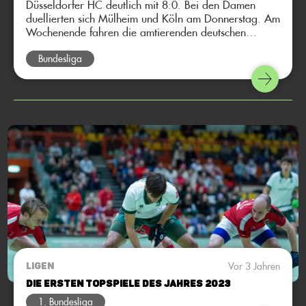
Düsseldorfer HC deutlich mit 8:0. Bei den Damen
duellierten sich Mülheim und Köln am Donnerstag. Am
Wochenende fahren die amtierenden deutschen
Meisterinnen in den Norden zum UHC Hamburg, mit
dem Ziel mal wieder zu punkten. Bei den Herren fährt
Bundesliga
die Mannschaft vom Club an der Alster zum direkten
Konkurrenten in der Tabelle: den Herren des Berliner
HC. Hier kommt die Bundesliga-Vorschau auf das
siebte Spielwochenende.
Vor 3 Jahren
LIGEN
Die ersten Topspiele des Jahres 2023
1. Bundesliga