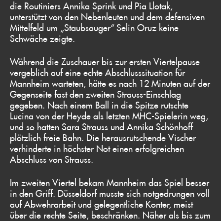
die Routiniers Annika Sprink und Pia Llotak,
unterstützt von den Nebenleuten und dem defensiven
Mittelfeld um „Staubsauger“ Selin Oruz keine
Schwäche zeigte.
Während die Zuschauer bis zur ersten Viertelpause
vergeblich auf eine echte Abschlusssituation für
Mannheim warteten, hätte es nach 12 Minuten auf der
Gegenseite fast den zweiten Strauss-Einschlag
gegeben. Nach einem Ball in die Spitze rutschte
Lucina von der Heyde als letzten MHC-Spielerin weg,
und so hatten Sara Strauss und Annika Schönhoff
plötzlich freie Bahn. Die herausrutschende Vischer
verhinderte in höchster Not einen erfolgreichen
Abschluss von Strauss.
Im zweiten Viertel bekam Mannheim das Spiel besser
in den Griff. Düsseldorf musste sich notgedrungen voll
auf Abwehrarbeit und gelegentliche Konter, meist
über die rechte Seite, beschränken. Näher als bis zum