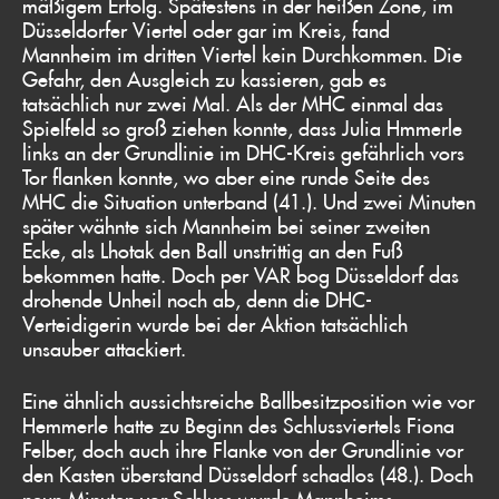
mäßigem Erfolg. Spätestens in der heißen Zone, im
Düsseldorfer Viertel oder gar im Kreis, fand
Mannheim im dritten Viertel kein Durchkommen. Die
Gefahr, den Ausgleich zu kassieren, gab es
tatsächlich nur zwei Mal. Als der MHC einmal das
Spielfeld so groß ziehen konnte, dass Julia Hmmerle
links an der Grundlinie im DHC-Kreis gefährlich vors
Tor flanken konnte, wo aber eine runde Seite des
MHC die Situation unterband (41.). Und zwei Minuten
später wähnte sich Mannheim bei seiner zweiten
Ecke, als Lhotak den Ball unstrittig an den Fuß
bekommen hatte. Doch per VAR bog Düsseldorf das
drohende Unheil noch ab, denn die DHC-
Verteidigerin wurde bei der Aktion tatsächlich
unsauber attackiert.
Eine ähnlich aussichtsreiche Ballbesitzposition wie vor
Hemmerle hatte zu Beginn des Schlussviertels Fiona
Felber, doch auch ihre Flanke von der Grundlinie vor
den Kasten überstand Düsseldorf schadlos (48.). Doch
neun Minuten vor Schluss wurde Mannheims