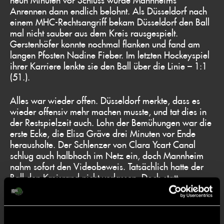
Anrennen dann endlich belohnt. Als Düsseldorf nach
einem MHC-Rechtsangriff bekam Düsseldorf den Ball
mal nicht sauber aus dem Kreis rausgespielt.
Gerstenhöfer konnte nochmal flanken und fand am
langen Pfosten Nadine Fieber. Im letzten Hockeyspiel
ihrer Karriere lenkte sie den Ball über die Linie – 1:1
(51.).
Alles war wieder offen. Düsseldorf merkte, dass es
wieder offensiv mehr machen musste, und tat dies in
der Restspielzeit auch. Lohn der Bemühungen war die
erste Ecke, die Elisa Gräve drei Minuten vor Ende
herausholte. Der Schlenzer von Clara Ycart Canal
schlug auch halbhoch im Netz ein, doch Mannheim
nahm sofort den Videobeweis. Tatsächlich hatte der
Ball den Kreisrand nicht verlassen. Doch statt
Freischlag MHC gab es die nächste Ecke für den
DHC, denn Ycarts Schlnzer hatte auf dem Weg ins
Netz einen Mannheimer Körper tangiert. Aber die
beiden Wiederholungen verpufften ohne Effekt.