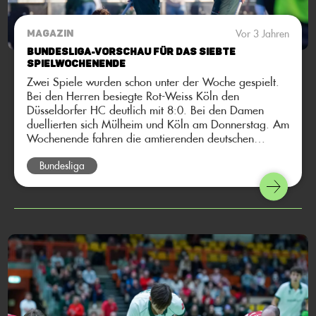
Vor 3 Jahren
MAGAZIN
Bundesliga-Vorschau für das siebte
Spielwochenende
Zwei Spiele wurden schon unter der Woche gespielt.
Bei den Herren besiegte Rot-Weiss Köln den
Düsseldorfer HC deutlich mit 8:0. Bei den Damen
duellierten sich Mülheim und Köln am Donnerstag. Am
Wochenende fahren die amtierenden deutschen
Meisterinnen in den Norden zum UHC Hamburg, mit
dem Ziel mal wieder zu punkten. Bei den Herren fährt
Bundesliga
die Mannschaft vom Club an der Alster zum direkten
Konkurrenten in der Tabelle: den Herren des Berliner
HC. Hier kommt die Bundesliga-Vorschau auf das
siebte Spielwochenende.