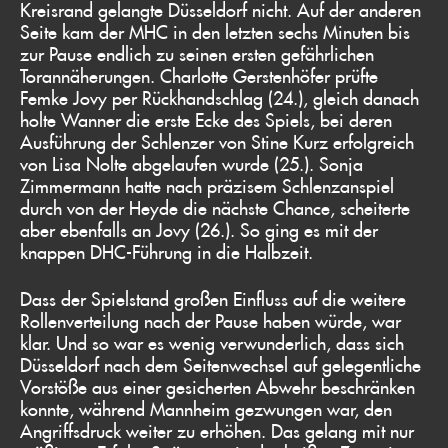
Kreisrand gelangte Düsseldorf nicht. Auf der anderen
Seite kam der MHC in den letzten sechs Minuten bis
zur Pause endlich zu seinen ersten gefährlichen
Torannäherungen. Charlotte Gerstenhöfer prüfte
Femke Jovy per Rückhandschlag (24.), gleich danach
holte Wanner die erste Ecke des Spiels, bei deren
Ausführung der Schlenzer von Stine Kurz erfolgreich
von Lisa Nolte abgelaufen wurde (25.). Sonja
Zimmermann hatte nach präzisem Schlenzanspiel
durch von der Heyde die nächste Chance, scheiterte
aber ebenfalls an Jovy (26.). So ging es mit der
knappen DHC-Führung in die Halbzeit.
Dass der Spielstand großen Einfluss auf die weitere
Rollenverteilung nach der Pause haben würde, war
klar. Und so war es wenig verwunderlich, dass sich
Düsseldorf nach dem Seitenwechsel auf gelegentliche
Vorstöße aus einer gesicherten Abwehr beschränken
konnte, während Mannheim gezwungen war, den
Angriffsdruck weiter zu erhöhen. Das gelang mit nur