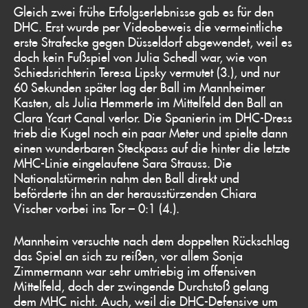
Gleich zwei frühe Erfolgserlebnisse gab es für den
DHC. Erst wurde per Videobeweis die vermeintliche
erste Strafecke gegen Düsseldorf abgewendet, weil es
doch kein Fußspiel von Julia Schedl war, wie von
Schiedsrichterin Teresa Lipsky vermutet (3.), und nur
60 Sekunden später lag der Ball im Mannheimer
Kasten, als Julia Hemmerle im Mittelfeld den Ball an
Clara Ycart Canal verlor. Die Spanierin im DHC-Dress
trieb die Kugel noch ein paar Meter und spielte dann
einen wunderbaren Steckpass auf die hinter die letzte
MHC-Linie eingelaufene Sara Strauss. Die
Nationalstürmerin nahm den Ball direkt und
beförderte ihn an der herausstürzenden Chiara
Vischer vorbei ins Tor – 0:1 (4.).
Mannheim versuchte nach dem doppelten Rückschlag
das Spiel an sich zu reißen, vor allem Sonja
Zimmermann war sehr umtriebig im offensiven
Mittelfeld, doch der zwingende Durchstoß gelang
dem MHC nicht. Auch, weil die DHC-Defensive um