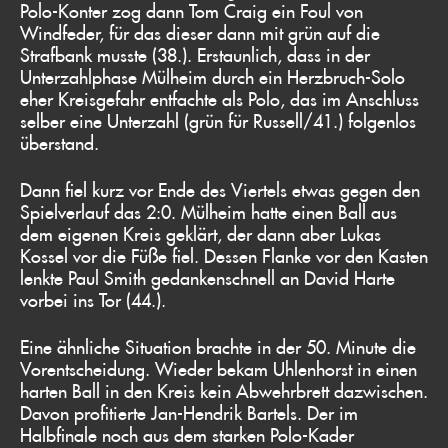
Polo-Konter zog dann Tom Craig ein Foul von
Windfeder, für das dieser dann mit grün auf die
Strafbank musste (38.). Erstaunlich, dass in der
Unterzahlphase Mülheim durch ein Herzbruch-Solo
eher Kreisgefahr entfachte als Polo, das im Anschluss
selber eine Unterzahl (grün für Russell/41.) folgenlos
überstand.
Dann fiel kurz vor Ende des Viertels etwas gegen den
Spielverlauf das 2:0. Mülheim hatte einen Ball aus
dem eigenen Kreis geklärt, der dann aber Lukas
Kossel vor die Füße fiel. Dessen Flanke vor den Kasten
lenkte Paul Smith gedankenschnell an David Harte
vorbei ins Tor (44.).
Eine ähnliche Situation brachte in der 50. Minute die
Vorentscheidung. Wieder bekam Uhlenhorst in einen
harten Ball in den Kreis kein Abwehrbrett dazwischen.
Davon profitierte Jan-Hendrik Bartels. Der im
Halbfinale noch aus dem starken Polo-Kader