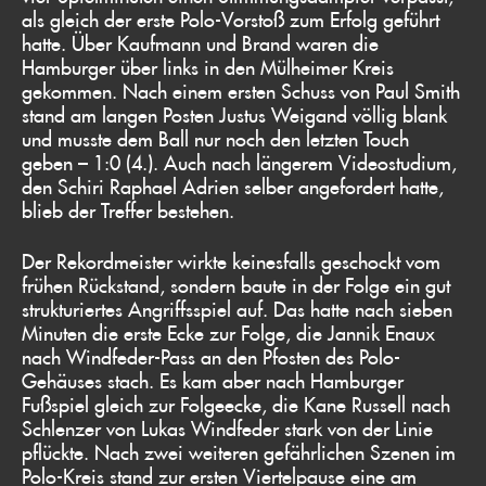
als gleich der erste Polo-Vorstoß zum Erfolg geführt
hatte. Über Kaufmann und Brand waren die
Hamburger über links in den Mülheimer Kreis
gekommen. Nach einem ersten Schuss von Paul Smith
stand am langen Posten Justus Weigand völlig blank
und musste dem Ball nur noch den letzten Touch
geben – 1:0 (4.). Auch nach längerem Videostudium,
den Schiri Raphael Adrien selber angefordert hatte,
blieb der Treffer bestehen.
Der Rekordmeister wirkte keinesfalls geschockt vom
frühen Rückstand, sondern baute in der Folge ein gut
strukturiertes Angriffsspiel auf. Das hatte nach sieben
Minuten die erste Ecke zur Folge, die Jannik Enaux
nach Windfeder-Pass an den Pfosten des Polo-
Gehäuses stach. Es kam aber nach Hamburger
Fußspiel gleich zur Folgeecke, die Kane Russell nach
Schlenzer von Lukas Windfeder stark von der Linie
pflückte. Nach zwei weiteren gefährlichen Szenen im
Polo-Kreis stand zur ersten Viertelpause eine am