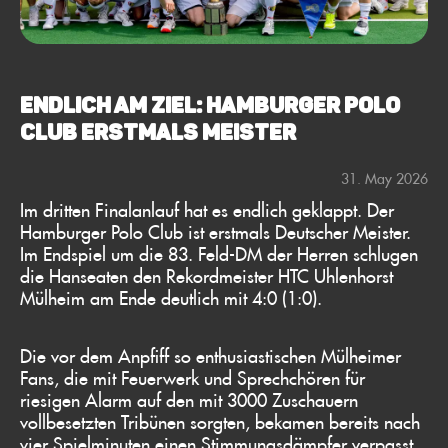
ENDLICH AM ZIEL: HAMBURGER POLO
CLUB ERSTMALS MEISTER
31. May 2026
Im dritten Finalanlauf hat es endlich geklappt. Der
Hamburger Polo Club ist erstmals Deutscher Meister.
Im Endspiel um die 83. Feld-DM der Herren schlugen
die Hanseaten den Rekordmeister HTC Uhlenhorst
Mülheim am Ende deutlich mit 4:0 (1:0).
Die vor dem Anpfiff so enthusiastischen Mülheimer
Fans, die mit Feuerwerk und Sprechchören für
riesigen Alarm auf den mit 3000 Zuschauern
vollbesetzten Tribünen sorgten, bekamen bereits nach
vier Spielminuten einen Stimmungsdämpfer verpasst,