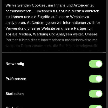
eingewechselten Uhlenhorster Nachwuchskeeper
Wir verwenden Cookies, um Inhalte und Anzeigen zu
Janus Schiffer sicher zum 4:0-Endstand.
personalisieren, Funktionen für soziale Medien anbieten
zu können und die Zugriffe auf unsere Website zu
Während sich der Hamburger Polo Club als 24.
analysieren. Außerdem geben wir Informationen zu Ihrer
Verein in die Liste der deutschen Feldmeister
einschreiben lassen konnte, blieb für den unterlegenen
Verwendung unserer Website an unsere Partner für
Finalisten der Trost, dass Lukas Windfeder mit dem
soziale Medien, Werbung und Analysen weiter. Unsere
MVP-Preis als bester Endrundenspieler ausgezeichnet
Partner führen diese Informationen möglicherweise mit
wurde.
weiteren Daten zusammen, die Sie ihnen bereitgestellt
haben oder die sie im Rahmen Ihrer Nutzung der Dienste
gesammelt haben.
Einwilligungsauswahl
Notwendig
Foto: Worldsportpics
Präferenzen
Diesen Artikel teilen
Statistiken