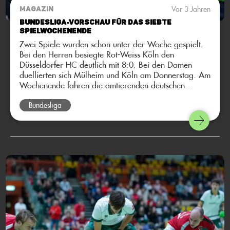
Vor 3 Jahren
MAGAZIN
Bundesliga-Vorschau für das siebte
Spielwochenende
Zwei Spiele wurden schon unter der Woche gespielt.
Bei den Herren besiegte Rot-Weiss Köln den
Düsseldorfer HC deutlich mit 8:0. Bei den Damen
duellierten sich Mülheim und Köln am Donnerstag. Am
Wochenende fahren die amtierenden deutschen
Meisterinnen in den Norden zum UHC Hamburg, mit
dem Ziel mal wieder zu punkten. Bei den Herren fährt
Bundesliga
die Mannschaft vom Club an der Alster zum direkten
Konkurrenten in der Tabelle: den Herren des Berliner
HC. Hier kommt die Bundesliga-Vorschau auf das
siebte Spielwochenende.