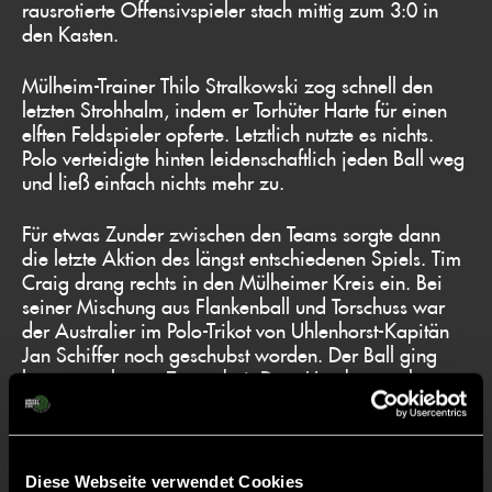
rausrotierte Offensivspieler stach mittig zum 3:0 in
den Kasten.
Mülheim-Trainer Thilo Stralkowski zog schnell den
letzten Strohhalm, indem er Torhüter Harte für einen
elften Feldspieler opferte. Letztlich nutzte es nichts.
Polo verteidigte hinten leidenschaftlich jeden Ball weg
und ließ einfach nichts mehr zu.
Für etwas Zunder zwischen den Teams sorgte dann
die letzte Aktion des längst entschiedenen Spiels. Tim
Craig drang rechts in den Mülheimer Kreis ein. Bei
seiner Mischung aus Flankenball und Torschuss war
der Australier im Polo-Trikot von Uhlenhorst-Kapitän
Jan Schiffer noch geschubst worden. Der Ball ging
knapp am leeren Tor vorbei. Dass Hamburg acht
Sekunden vor Schluss noch den Videobeweis zog und
dann auch tatsächlich einen Siebenmeter von
Schiedsrichter Ole Ingwersen bekam, empfanden
viele als unnötig. Kane Russell verwandelte gegen den
Diese Webseite verwendet Cookies