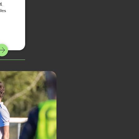
4.
tes