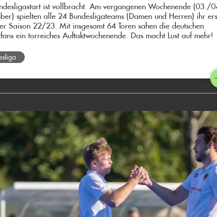
ndesligastart ist vollbracht. Am vergangenen Wochenende (03./0
ber) spielten alle 24 Bundesligateams (Damen und Herren) ihr ers
der Saison 22/23. Mit insgesamt 64 Toren sahen die deutschen
fans ein torreiches Auftaktwochenende. Das macht Lust auf mehr!
esliga