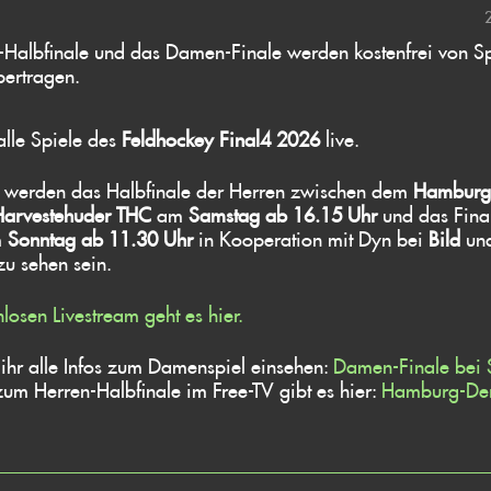
-Halbfinale und das Damen-Finale werden kostenfrei von Sp
bertragen.
alle Spiele des
Feldhockey Final4 2026
live.
werden das Halbfinale der Herren zwischen dem
Hamburge
Harvestehuder THC
am
Samstag ab 16.15 Uhr
und das Fina
m
Sonntag ab 11.30 Uhr
in Kooperation mit Dyn bei
Bild
un
zu sehen sein.
losen Livestream geht es hier.
 ihr alle Infos zum Damenspiel einsehen:
Damen-Finale bei S
 zum Herren-Halbfinale im Free-TV gibt es hier:
Hamburg-Der