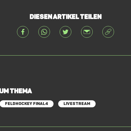
Diesen Artikel teilen
zum Thema
Feldhockey Final4
Livestream