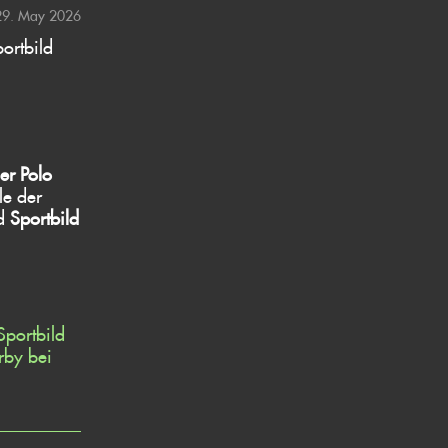
29. May 2026
ortbild
r Polo
le der
d
Sportbild
portbild
by bei