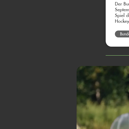
Der Bu
Septem
Spiel 
Hockey
Bund