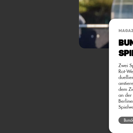
MAGAZ
Bun
Sp
Zwei S
Rot-We
duelli
amtier
dem Zi
an der
Berlin
Spielw
Bund