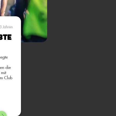
3 Jahren
bte
iegte
en die
 mit
om Club