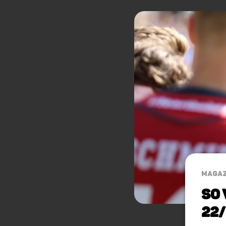
MAGAZ
So 
22