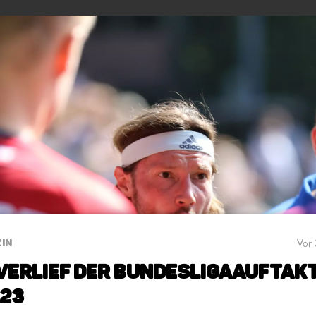
Vor 
IN
verlief der Bundesligaauftak
/23