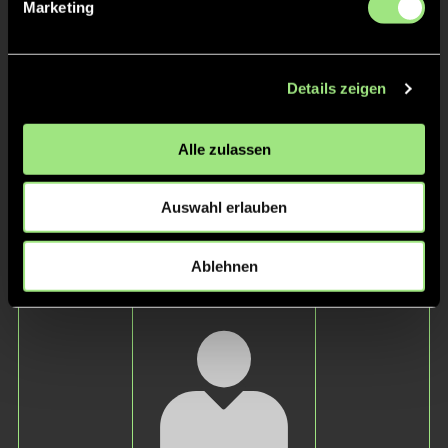
Marketing
Hans-Henning
Britta
Kujath
Rossius
Details zeigen
Alle zulassen
Auswahl erlauben
Christoph
Hannah
Ablehnen
Fock
Schwerdtfeger