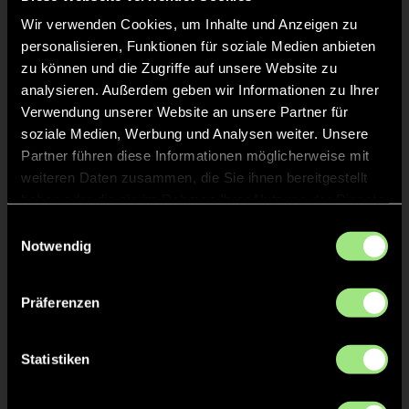
Wir verwenden Cookies, um Inhalte und Anzeigen zu
personalisieren, Funktionen für soziale Medien anbieten
zu können und die Zugriffe auf unsere Website zu
analysieren. Außerdem geben wir Informationen zu Ihrer
Verwendung unserer Website an unsere Partner für
soziale Medien, Werbung und Analysen weiter. Unsere
Gustav
Richard
Partner führen diese Informationen möglicherweise mit
R.
K.
weiteren Daten zusammen, die Sie ihnen bereitgestellt
haben oder die sie im Rahmen Ihrer Nutzung der Dienste
Staff
gesammelt haben.
Einwilligungsauswahl
Notwendig
Präferenzen
Statistiken