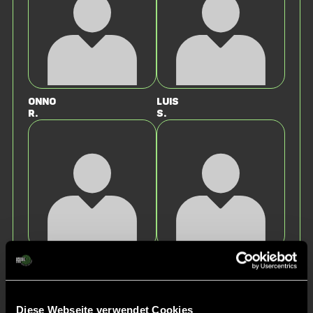
Onno
Luis
R.
S.
Joona
Tjark
S.
H.
Diese Webseite verwendet Cookies