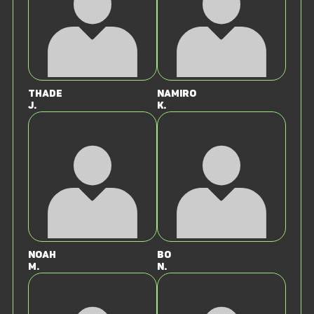
Thade
Namiro
J.
K.
Noah
Bo
M.
N.