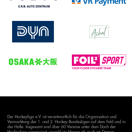
Der Hockeyliga e.V. ist verantwortlich für die Organisation und
Vermarktung der 1. und 2. Hockey-Bundesligen auf dem Feld und in
der Halle. Insgesamt sind über 60 Vereine unter dem Dach der
Hockeyliga organisiert, sowohl im Herren als auch im Damen