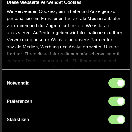
Diese Webseite verwendet Cookies
Wir verwenden Cookies, um Inhalte und Anzeigen zu
personalisieren, Funktionen für soziale Medien anbieten
zu können und die Zugriffe auf unsere Website zu
analysieren. Außerdem geben wir Informationen zu Ihrer
Verwendung unserer Website an unsere Partner für
soziale Medien, Werbung und Analysen weiter. Unsere
Joona
Oskar
Partner führen diese Informationen möglicherweise mit
S.
S.
weiteren Daten zusammen, die Sie ihnen bereitgestellt
haben oder die sie im Rahmen Ihrer Nutzung der Dienste
gesammelt haben.
Einwilligungsauswahl
Notwendig
Präferenzen
Tim
Jannes
Statistiken
S.
R.