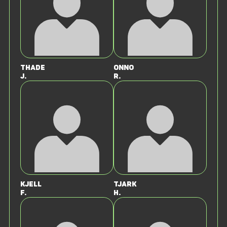
Thade
Onno
J.
R.
Kjell
Tjark
F.
H.