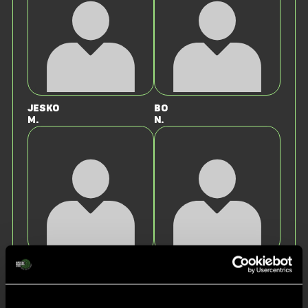
Jesko
Bo
M.
N.
Friedrich
Jonathan
O.
S.