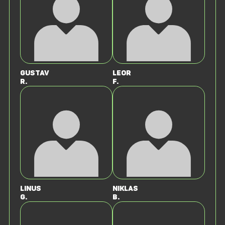
Gustav
Leor
R.
F.
Linus
Niklas
G.
B.