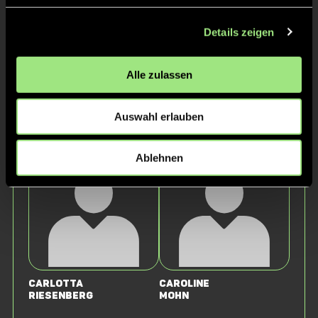
Details zeigen
Alle zulassen
Auswahl erlauben
Lena
Luca
Gericke
Fisch
Ablehnen
Carlotta
Caroline
Riesenberg
Mohn