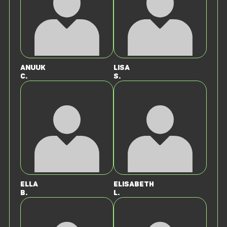
Anuuk
Lisa
C.
S.
Ella
Elisabeth
B.
L.