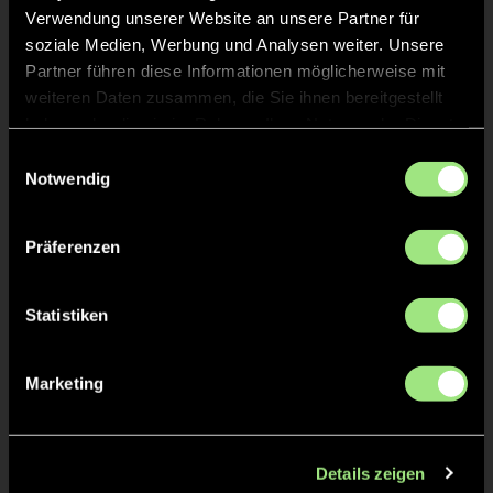
Verwendung unserer Website an unsere Partner für
soziale Medien, Werbung und Analysen weiter. Unsere
Partner führen diese Informationen möglicherweise mit
weiteren Daten zusammen, die Sie ihnen bereitgestellt
haben oder die sie im Rahmen Ihrer Nutzung der Dienste
gesammelt haben.
Einwilligungsauswahl
Anna
Liara
Notwendig
B.
P.
Präferenzen
Statistiken
Marketing
Henrike
Emily
Greta
F.
J.
Details zeigen