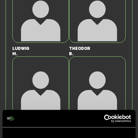
Ludwig
Theodor
M.
B.
Mathis
Aaron
H.
R.