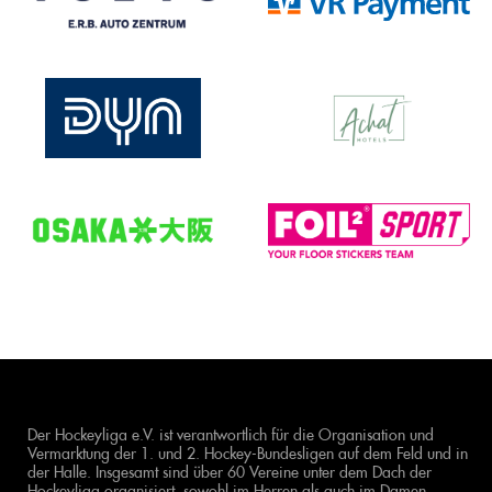
Der Hockeyliga e.V. ist verantwortlich für die Organisation und
Vermarktung der 1. und 2. Hockey-Bundesligen auf dem Feld und in
der Halle. Insgesamt sind über 60 Vereine unter dem Dach der
Hockeyliga organisiert, sowohl im Herren als auch im Damen