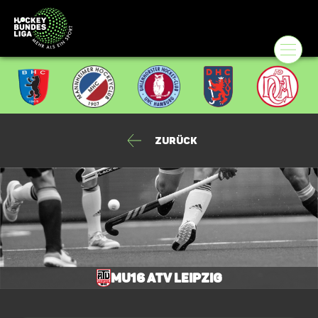
Zurück
mU16 ATV Leipzig