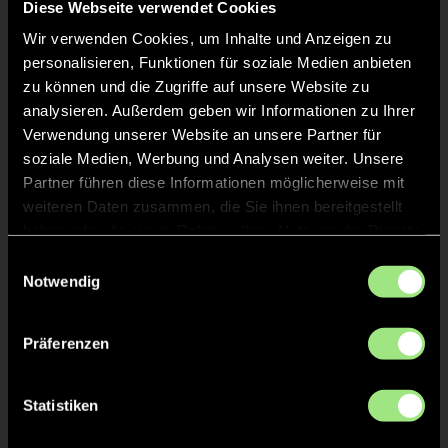
Diese Webseite verwendet Cookies
Wir verwenden Cookies, um Inhalte und Anzeigen zu
personalisieren, Funktionen für soziale Medien anbieten
zu können und die Zugriffe auf unsere Website zu
analysieren. Außerdem geben wir Informationen zu Ihrer
Verwendung unserer Website an unsere Partner für
soziale Medien, Werbung und Analysen weiter. Unsere
Hannes
Ben
Partner führen diese Informationen möglicherweise mit
H.
R.
weiteren Daten zusammen, die Sie ihnen bereitgestellt
haben oder die sie im Rahmen Ihrer Nutzung der Dienste
gesammelt haben.
Einwilligungsauswahl
Notwendig
Präferenzen
Albrecht
Till
Statistiken
W.
A.