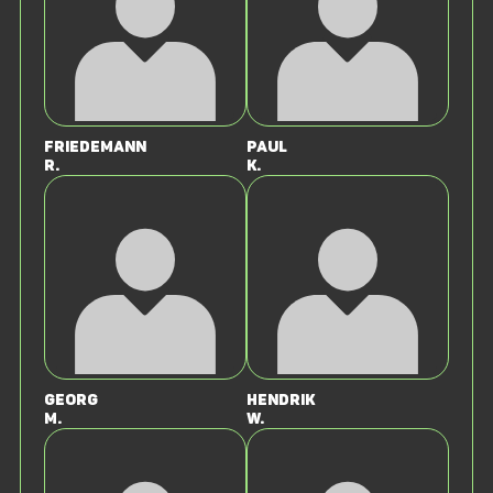
Friedemann
Paul
R.
K.
Georg
Hendrik
M.
W.