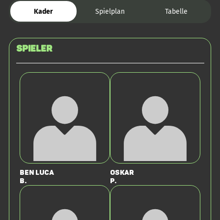
Kader
Spielplan
Tabelle
Spieler
Ben Luca
Oskar
B.
P.