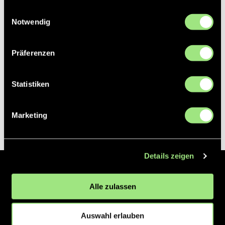
gesammelt haben.
Einwilligungsauswahl
Notwendig
Präferenzen
Statistiken
Marketing
Details zeigen
Der Hockeyliga e.V. ist verantwortlich für die Organisation und
Alle zulassen
Vermarktung der 1. und 2. Hockey-Bundesligen auf dem Feld und in
der Halle. Insgesamt sind über 60 Vereine unter dem Dach der
Hockeyliga organisiert, sowohl im Herren als auch im Damen
Auswahl erlauben
Bereich.