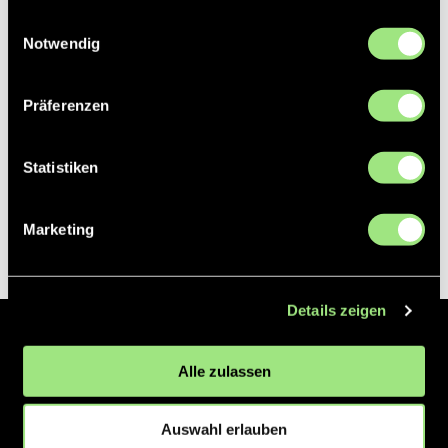
gesammelt haben.
Einwilligungsauswahl
Notwendig
Präferenzen
Statistiken
Marketing
Details zeigen
Der Hockeyliga e.V. ist verantwortlich für die Organisation und
Alle zulassen
Vermarktung der 1. und 2. Hockey-Bundesligen auf dem Feld und in
der Halle. Insgesamt sind über 60 Vereine unter dem Dach der
Hockeyliga organisiert, sowohl im Herren als auch im Damen
Auswahl erlauben
Bereich.