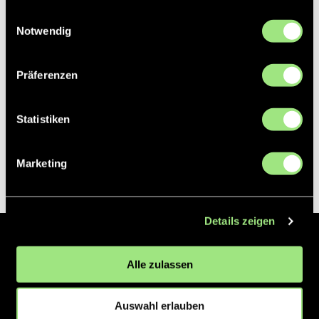
gesammelt haben.
Einwilligungsauswahl
Notwendig
Präferenzen
Statistiken
Marketing
Details zeigen
Der Hockeyliga e.V. ist verantwortlich für die Organisation und
Alle zulassen
Vermarktung der 1. und 2. Hockey-Bundesligen auf dem Feld und in
der Halle. Insgesamt sind über 60 Vereine unter dem Dach der
Hockeyliga organisiert, sowohl im Herren als auch im Damen
Auswahl erlauben
Bereich.