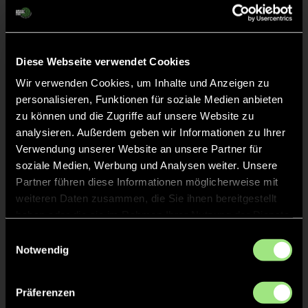
Diese Webseite verwendet Cookies
Wir verwenden Cookies, um Inhalte und Anzeigen zu
Max
Daniel
personalisieren, Funktionen für soziale Medien anbieten
Walter
Wallek
zu können und die Zugriffe auf unsere Website zu
analysieren. Außerdem geben wir Informationen zu Ihrer
Verwendung unserer Website an unsere Partner für
soziale Medien, Werbung und Analysen weiter. Unsere
Partner führen diese Informationen möglicherweise mit
weiteren Daten zusammen, die Sie ihnen bereitgestellt
haben oder die sie im Rahmen Ihrer Nutzung der Dienste
gesammelt haben.
Einwilligungsauswahl
Jannes
Anton
Notwendig
Wilke
Hoffmann
Präferenzen