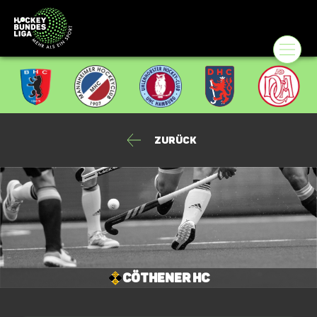
Zurück
Cöthener HC