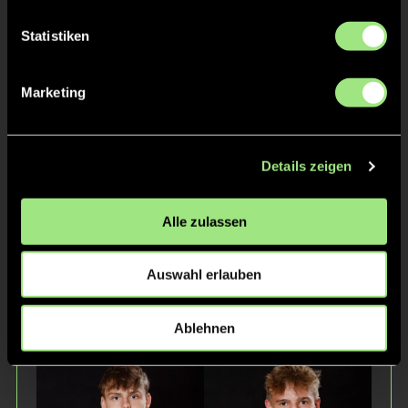
Statistiken
Marketing
Paul
Christian
Jüdicke
Körnicke
Details zeigen
Alle zulassen
Auswahl erlauben
Denny
Nils
Ablehnen
Kröger
Lehmann