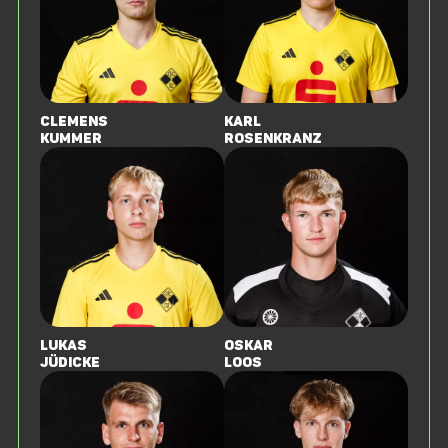
Clemens
Karl
Kummer
Rosenkranz
Lukas
Oskar
Jüdicke
Loos