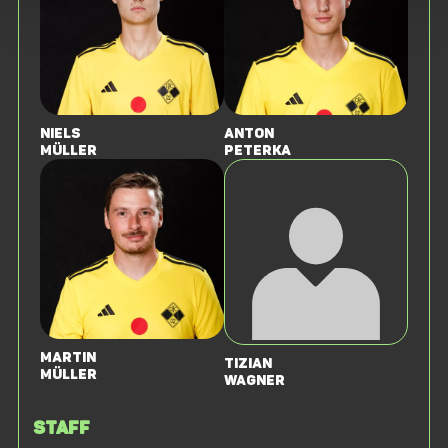
Niels
Anton
Müller
Peterka
Martin
Tizian
Müller
Wagner
Staff