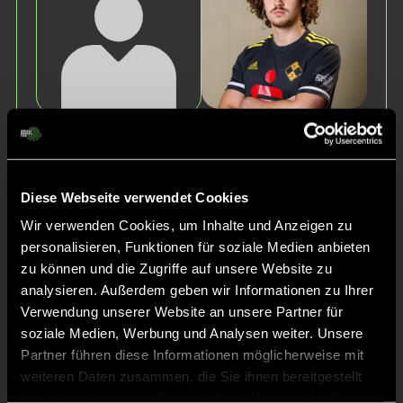
Maximilian
Levin
Streuber
Stelter
Diese Webseite verwendet Cookies
Wir verwenden Cookies, um Inhalte und Anzeigen zu
personalisieren, Funktionen für soziale Medien anbieten
zu können und die Zugriffe auf unsere Website zu
analysieren. Außerdem geben wir Informationen zu Ihrer
Verwendung unserer Website an unsere Partner für
Paul
soziale Medien, Werbung und Analysen weiter. Unsere
Max
Jüdicke
Chwoika
Partner führen diese Informationen möglicherweise mit
weiteren Daten zusammen, die Sie ihnen bereitgestellt
haben oder die sie im Rahmen Ihrer Nutzung der Dienste