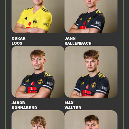
Oskar
Jann
Loos
Kallenbach
Jakob
Max
Sonnabend
Walter