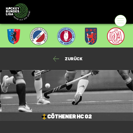
Zurück
Cöthener HC 02