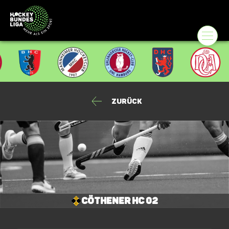
Zurück
Cöthener HC 02