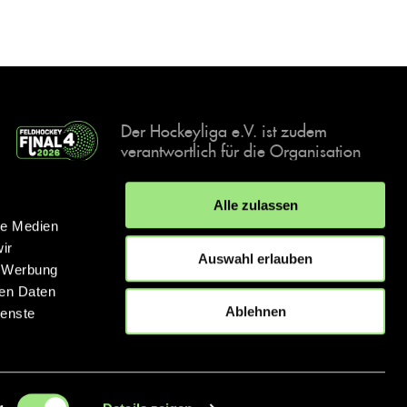
Der Hockeyliga e.V. ist zudem
verantwortlich für die Organisation
und Durchführung der Final4
Events, der deutschen Hockey-
Alle zulassen
Meisterschaften.
le Medien
ir
Auswahl erlauben
, Werbung
ren Daten
IMPRESSUM
DATENSCHUTZERKLÄRUNG
Ablehnen
ienste
© 2026 hockey.de