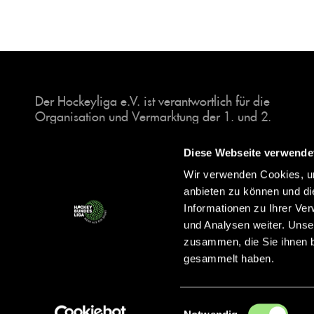
Der Hockeyliga e.V. ist verantwortlich für die
Organisation und Vermarktung der 1. und 2.
Hockey-Bundesligen auf dem Feld und in der
Halle. Insgesamt sind über 60 Vereine unter dem
Diese Webseite verwende
Dach der Hockeyliga organisiert, sowohl im
Wir verwenden Cookies, um
Herren als auch im Damen Bereich.
anbieten zu können und di
Informationen zu Ihrer Ve
und Analysen weiter. Unse
zusammen, die Sie ihnen b
gesammelt haben.
Einwilligungsauswahl