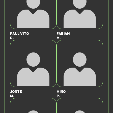
Paul Vito
Fabian
D.
M.
Jonte
Mino
M.
P.