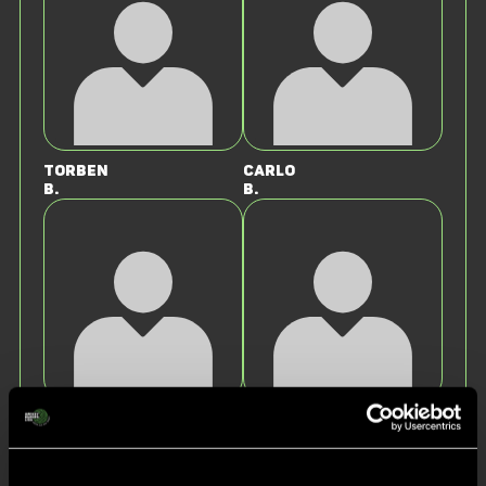
Torben
Carlo
B.
B.
Justus
Cornelius
S.
S.