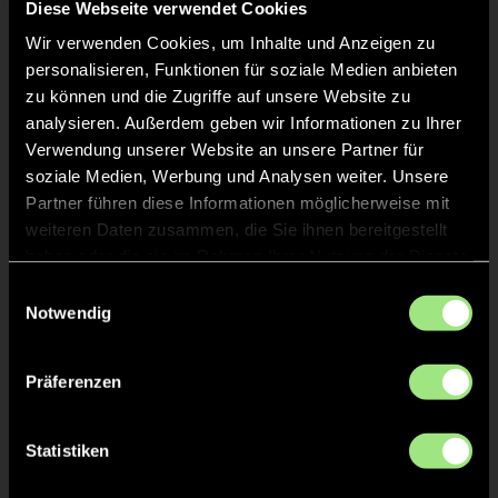
Diese Webseite verwendet Cookies
Wir verwenden Cookies, um Inhalte und Anzeigen zu
personalisieren, Funktionen für soziale Medien anbieten
zu können und die Zugriffe auf unsere Website zu
analysieren. Außerdem geben wir Informationen zu Ihrer
Verwendung unserer Website an unsere Partner für
soziale Medien, Werbung und Analysen weiter. Unsere
Konstantin
Anton
Partner führen diese Informationen möglicherweise mit
D.
P.
weiteren Daten zusammen, die Sie ihnen bereitgestellt
haben oder die sie im Rahmen Ihrer Nutzung der Dienste
gesammelt haben.
Einwilligungsauswahl
Notwendig
Präferenzen
Vito
Neo
Statistiken
K.
D.