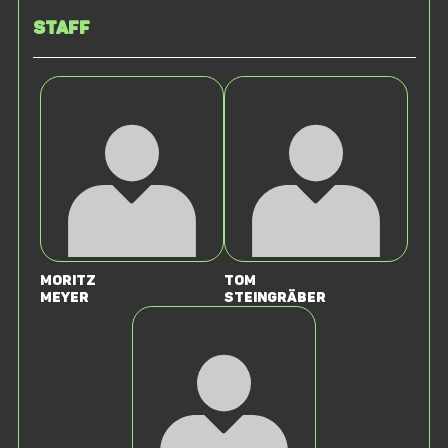
Staff
Moritz
Tom
Meyer
Steingräber