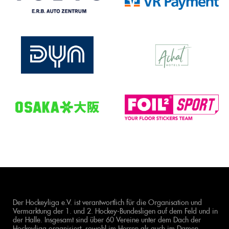
Der Hockeyliga e.V. ist verantwortlich für die Organisation und
Vermarktung der 1. und 2. Hockey-Bundesligen auf dem Feld und in
der Halle. Insgesamt sind über 60 Vereine unter dem Dach der
Hockeyliga organisiert, sowohl im Herren als auch im Damen