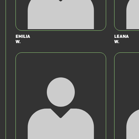
Emilia
Leana
W.
W.