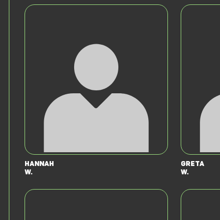
Hannah
Greta
W.
W.