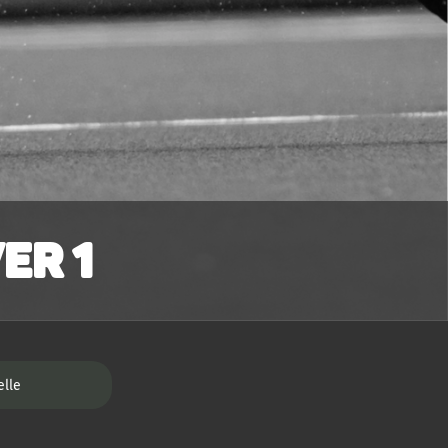
er 1
elle