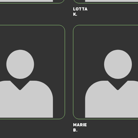
Lotta
K.
Marie
B.