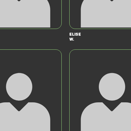
Elise
W.