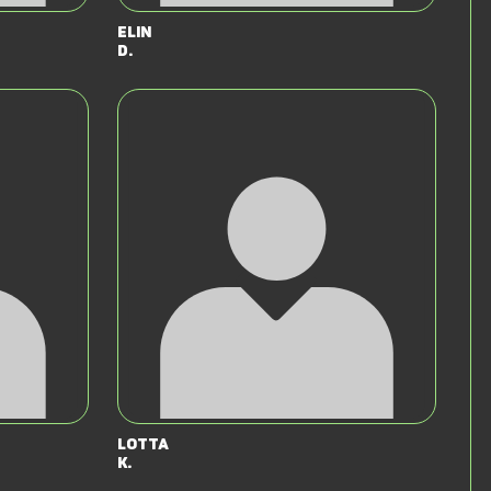
Elin
D.
Lotta
K.