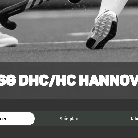
SG DHC/HC Hannov
der
Spielplan
Tab