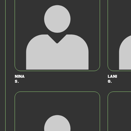
Nina
Lani
S.
G.