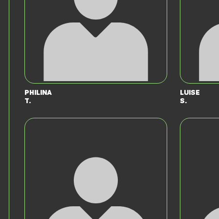
Philina
Luise
T.
S.