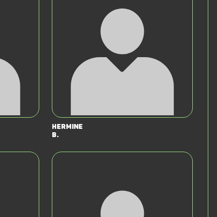
Hermine
B.