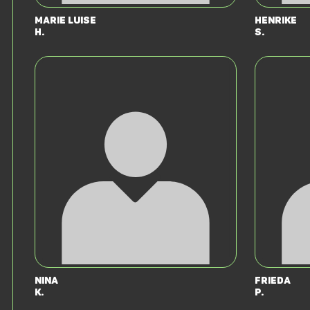
Marie Luise
Henrike
H.
S.
Nina
Frieda
K.
P.