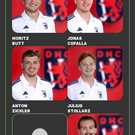
Moritz
Jonas
Butt
Cofalla
Anton
Julius
Zickler
Stollarz