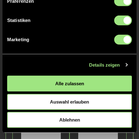
Staff
Präferenzen
Statistiken
Marketing
Details zeigen
Tina
Tobias
Alle zulassen
Bachmann
Junggebauer
Auswahl erlauben
Ablehnen