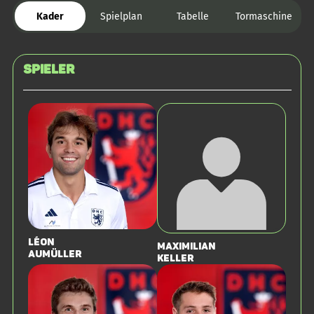
Kader
Spielplan
Tabelle
Tormaschine
Spieler
Léon
Maximilian
Aumüller
Keller