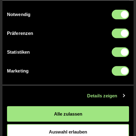
gesammelt haben.
Einwilligungsauswahl
Notwendig
Präferenzen
Statistiken
Paul
Neal
B.
E.
Marketing
Staff
Details zeigen
Alle zulassen
Auswahl erlauben