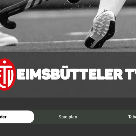
Eimsbütteler T
der
Spielplan
Tab