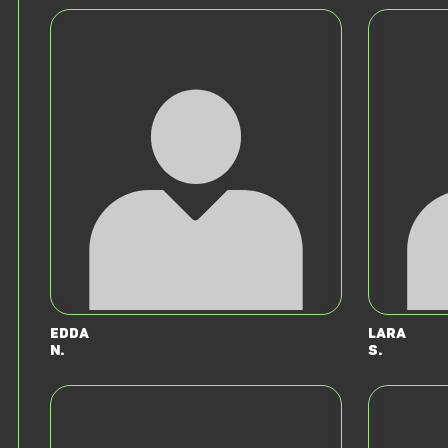
Edda
Lara
N.
S.