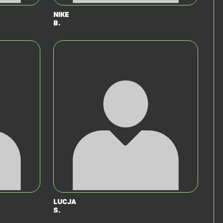
Nike
B.
Lucja
S.