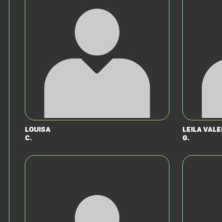
Louisa
Leila Val
C.
G.