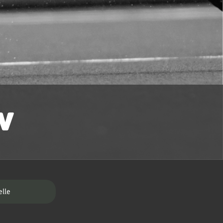
V
elle