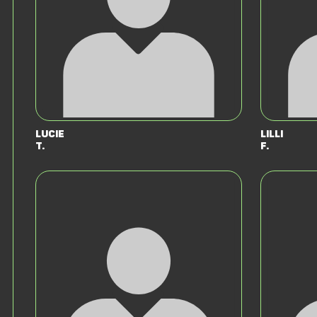
Lucie
Lilli
T.
F.