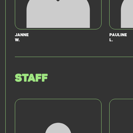
Janne
Pauline
W.
L.
Staff