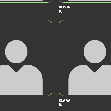
Olivia
P.
Klara
B.