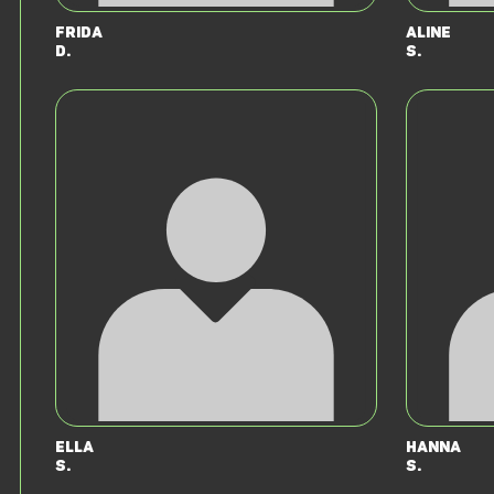
Frida
Aline
D.
S.
Ella
Hanna
S.
S.