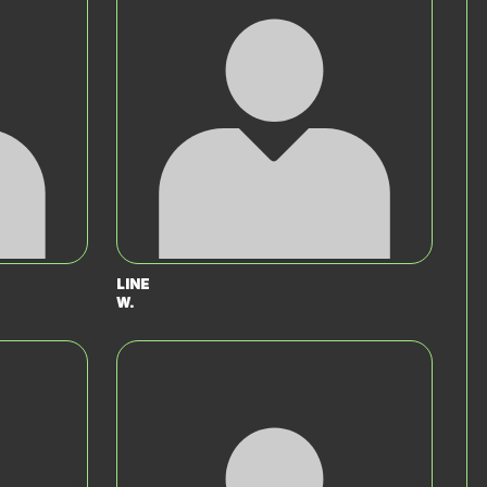
Line
W.