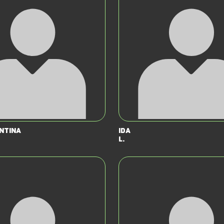
entina
Ida
L.