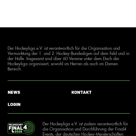
Der Hockeyliga e.V. ist verantwortlich für die Organisation und
Vermarktung der 1. und 2. Hockey-Bundesligen auf dem Feld und in
der Halle. Insgesamt sind über 60 Vereine unter dem Dach der
Hockeyliga organisiert, sowohl im Herren als auch im Damen
Bereich.
News
Kontakt
Login
Der Hockeyliga e.V. ist zudem verantwortlich für
die Organisation und Durchführung der Final4
Events, der deutschen Hockey-Meisterschaften.