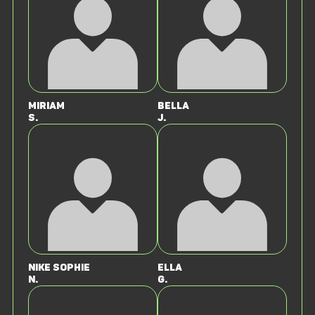
Miriam
Bella
S.
J.
Nike Sophie
Ella
N.
G.