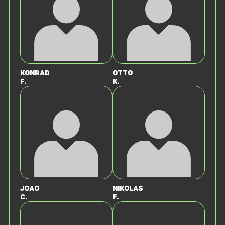
Konrad
Otto
F.
K.
Joao
Nikolas
C.
F.