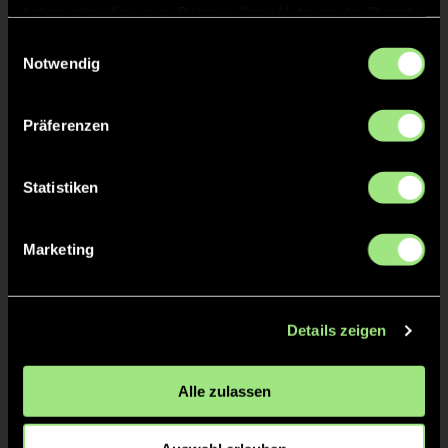
haben oder die sie im Rahmen Ihrer Nutzung der Dienste
gesammelt haben.
Einwilligungsauswahl
Notwendig
Präferenzen
Karl-Justus
Anton
Statistiken
B.
B.
Marketing
Details zeigen
Alle zulassen
Eliot
Fritz-Johann
R.
v.