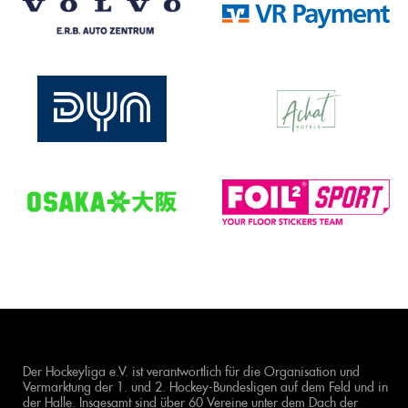
Der Hockeyliga e.V. ist verantwortlich für die Organisation und
Vermarktung der 1. und 2. Hockey-Bundesligen auf dem Feld und in
der Halle. Insgesamt sind über 60 Vereine unter dem Dach der