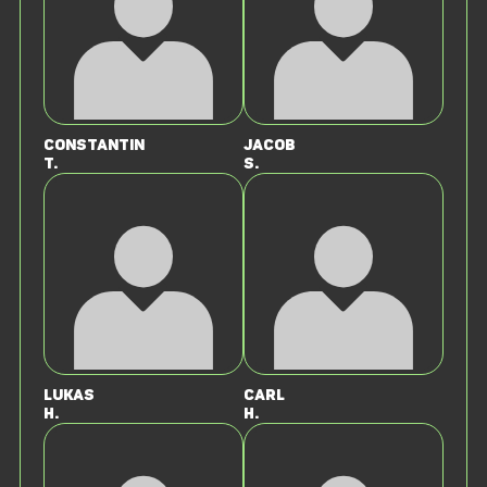
Constantin
Jacob
T.
S.
Lukas
Carl
H.
H.