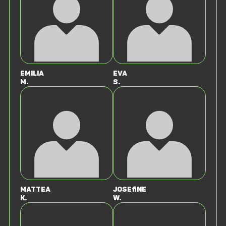
Emilia
Eva
M.
S.
Mattea
Josefine
K.
W.