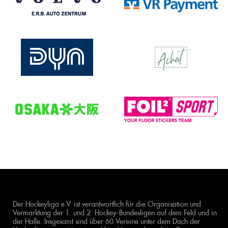
Der Hockeyliga e.V. ist verantwortlich für die Organisation und
Vermarktung der 1. und 2. Hockey-Bundesligen auf dem Feld und in
der Halle. Insgesamt sind über 60 Vereine unter dem Dach der