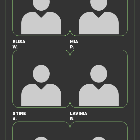
Elisa
Mia
W.
P.
Stine
Lavinia
A.
B.