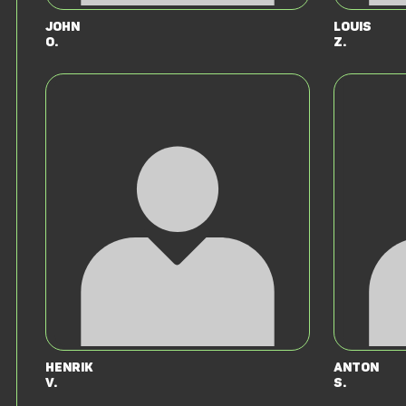
John
Louis
O.
Z.
Henrik
Anton
v.
S.