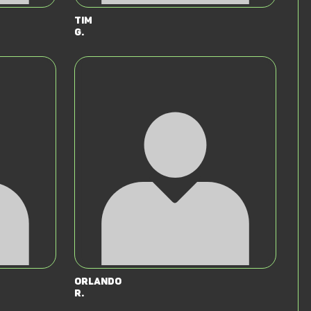
Tim
G.
Orlando
R.