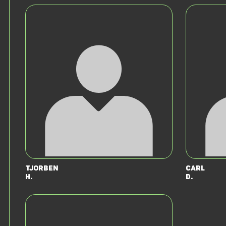
Tjorben
Carl
H.
D.