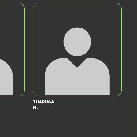
Tharuga
M.