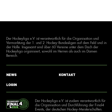
Der Hockeyliga e.V. ist verantwortlich für die Organisation und
Vermarktung der 1. und 2. Hockey-Bundesligen auf dem Feld und in
der Halle. Insgesamt sind über 60 Vereine unter dem Dach der
Hockeyliga organisiert, sowohl im Herren als auch im Damen
Bereich.
News
Kontakt
Login
Der Hockeyliga e.V. ist zudem verantwortlich für
die Organisation und Durchführung der Final4
Events, der deutschen Hockey-Meisterschaften.