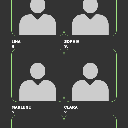
Lina
Sophia
R.
S.
Marlene
Clara
S.
v.