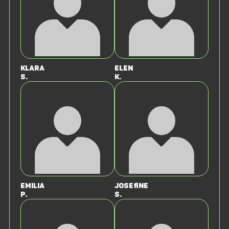
Klara
Elen
S.
K.
Emilia
Josefine
P.
S.