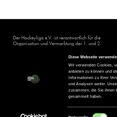
Der Hockeyliga e.V. ist verantwortlich für die
Organisation und Vermarktung der 1. und 2.
Hockey-Bundesligen auf dem Feld und in der
Halle. Insgesamt sind über 60 Vereine unter dem
Diese Webseite verwende
Dach der Hockeyliga organisiert, sowohl im
Wir verwenden Cookies, um
Herren als auch im Damen Bereich.
anbieten zu können und di
Informationen zu Ihrer Ve
und Analysen weiter. Unse
zusammen, die Sie ihnen b
gesammelt haben.
Einwilligungsauswahl