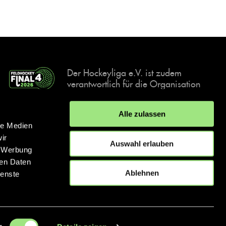
Der Hockeyliga e.V. ist zudem
verantwortlich für die Organisation
und Durchführung der Final4
Events, der deutschen Hockey-
Alle zulassen
Meisterschaften.
le Medien
ir
Auswahl erlauben
, Werbung
ren Daten
IMPRESSUM
DATENSCHUTZERKLÄRUNG
Ablehnen
ienste
© 2026 hockey.de