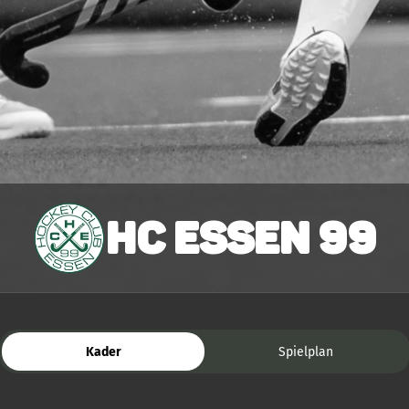
HC Essen 99
Kader
Spielplan