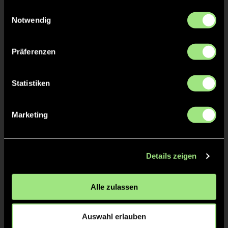
gesammelt haben.
Einwilligungsauswahl
Notwendig
Präferenzen
Luise
Florentine
Statistiken
P.
U.
Staff
Marketing
Details zeigen
Alle zulassen
Auswahl erlauben