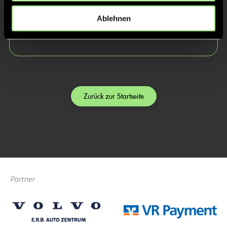
Lena
Matthias
Ablehnen
Grein
Gräber
Zurück zur Startseite
Partner