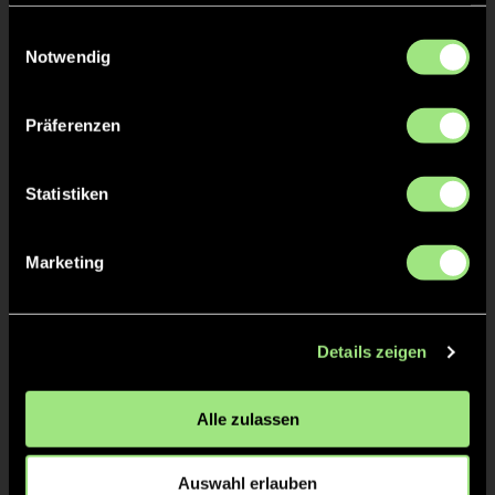
haben oder die sie im Rahmen Ihrer Nutzung der Dienste
gesammelt haben.
Einwilligungsauswahl
Notwendig
Präferenzen
Charlotte
Karla
Statistiken
D.
D.
Marketing
Details zeigen
Alle zulassen
Karla
Lara
H.
J.
Auswahl erlauben