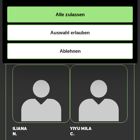
Alle zulassen
Auswahl erlauben
Ablehnen
Sofie
Luisa
D.
K.
Iliana
Yiyu Mila
N.
C.