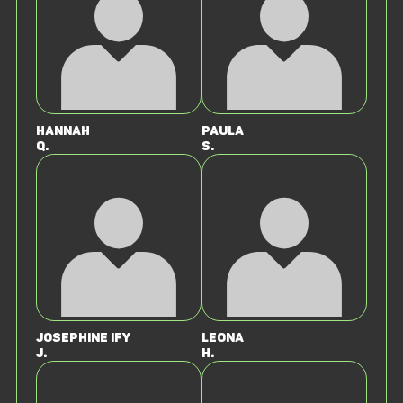
Hannah
Paula
Q.
S.
Josephine Ify
Leona
J.
H.