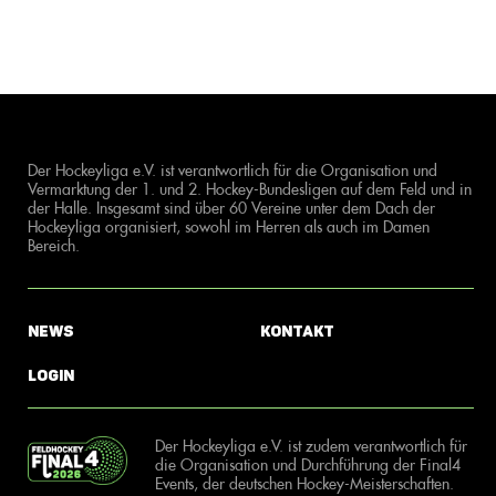
Der Hockeyliga e.V. ist verantwortlich für die Organisation und
Vermarktung der 1. und 2. Hockey-Bundesligen auf dem Feld und in
der Halle. Insgesamt sind über 60 Vereine unter dem Dach der
Hockeyliga organisiert, sowohl im Herren als auch im Damen
Bereich.
News
Kontakt
Login
Der Hockeyliga e.V. ist zudem verantwortlich für
die Organisation und Durchführung der Final4
Events, der deutschen Hockey-Meisterschaften.