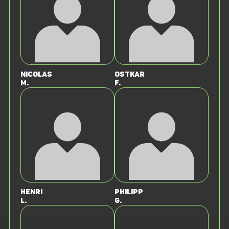
Nicolas
Ostkar
M.
F.
Henri
Philipp
L.
G.