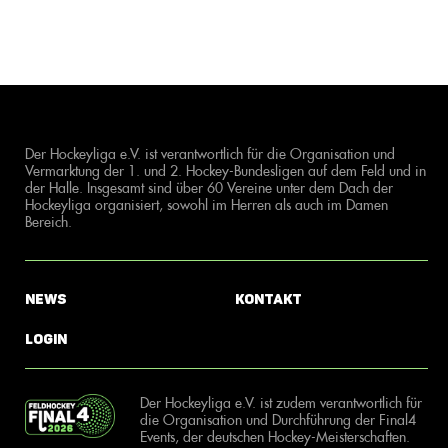
Der Hockeyliga e.V. ist verantwortlich für die Organisation und
Vermarktung der 1. und 2. Hockey-Bundesligen auf dem Feld und in
der Halle. Insgesamt sind über 60 Vereine unter dem Dach der
Hockeyliga organisiert, sowohl im Herren als auch im Damen
Bereich.
News
Kontakt
Login
Der Hockeyliga e.V. ist zudem verantwortlich für
die Organisation und Durchführung der Final4
Events, der deutschen Hockey-Meisterschaften.