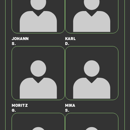
Johann
Karl
S.
d.
Moritz
Mika
G.
S.