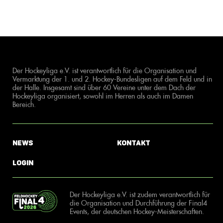
Der Hockeyliga e.V. ist verantwortlich für die Organisation und
Vermarktung der 1. und 2. Hockey-Bundesligen auf dem Feld und in
der Halle. Insgesamt sind über 60 Vereine unter dem Dach der
Hockeyliga organisiert, sowohl im Herren als auch im Damen
Bereich.
News
Kontakt
Login
Der Hockeyliga e.V. ist zudem verantwortlich für
die Organisation und Durchführung der Final4
Events, der deutschen Hockey-Meisterschaften.