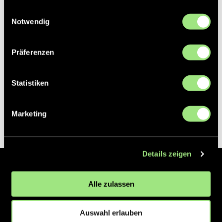
gesammelt haben.
Einwilligungsauswahl
Notwendig
Präferenzen
Statistiken
Marketing
Details zeigen
Der Hockeyliga e.V. ist verantwortlich für die Organisation und
Alle zulassen
Vermarktung der 1. und 2. Hockey-Bundesligen auf dem Feld und in
der Halle. Insgesamt sind über 60 Vereine unter dem Dach der
Hockeyliga organisiert, sowohl im Herren als auch im Damen
Auswahl erlauben
Bereich.