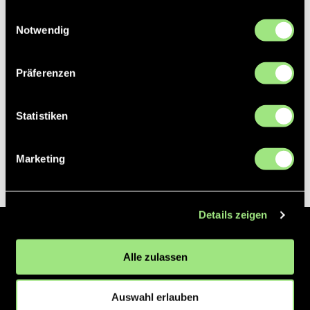
gesammelt haben.
Einwilligungsauswahl
Notwendig
Präferenzen
Statistiken
Marketing
Details zeigen
Der Hockeyliga e.V. ist verantwortlich für die Organisation und
Alle zulassen
Vermarktung der 1. und 2. Hockey-Bundesligen auf dem Feld und in
der Halle. Insgesamt sind über 60 Vereine unter dem Dach der
Hockeyliga organisiert, sowohl im Herren als auch im Damen
Auswahl erlauben
Bereich.