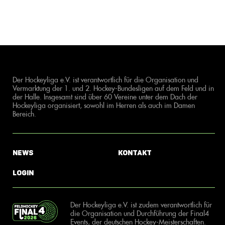
Der Hockeyliga e.V. ist verantwortlich für die Organisation und
Vermarktung der 1. und 2. Hockey-Bundesligen auf dem Feld und in
der Halle. Insgesamt sind über 60 Vereine unter dem Dach der
Hockeyliga organisiert, sowohl im Herren als auch im Damen
Bereich.
News
Kontakt
Login
Der Hockeyliga e.V. ist zudem verantwortlich für
die Organisation und Durchführung der Final4
Events, der deutschen Hockey-Meisterschaften.