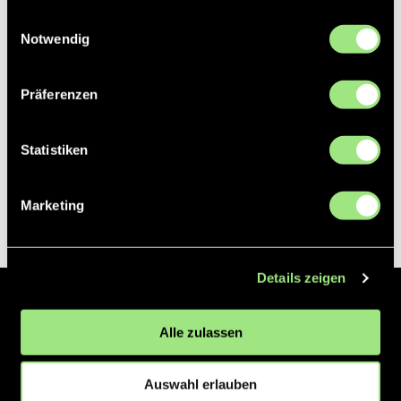
gesammelt haben.
Einwilligungsauswahl
Notwendig
Präferenzen
Statistiken
Marketing
Details zeigen
Der Hockeyliga e.V. ist verantwortlich für die Organisation und
Alle zulassen
Vermarktung der 1. und 2. Hockey-Bundesligen auf dem Feld und in
der Halle. Insgesamt sind über 60 Vereine unter dem Dach der
Hockeyliga organisiert, sowohl im Herren als auch im Damen
Auswahl erlauben
Bereich.